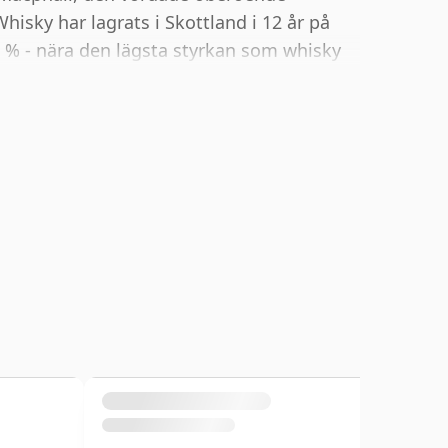
hisky har lagrats i Skottland i 12 år på
40 % - nära den lägsta styrkan som whisky
a som en whisky med "standardstyrka".