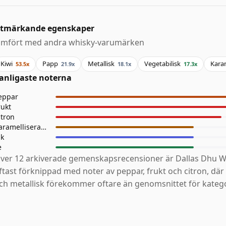
tmärkande egenskaper
ämfört med andra whisky-varumärken
Kiwi
Papp
Metallisk
Vegetabilisk
Karam
53.5x
21.9x
18.1x
17.3x
anligaste noterna
eppar
rukt
itron
Karamelliserad Frukt
ik
e
ver 12 arkiverade gemenskapsrecensioner är Dallas Dhu W
ftast förknippad med noter av peppar, frukt och citron, där
ch metallisk förekommer oftare än genomsnittet för katego