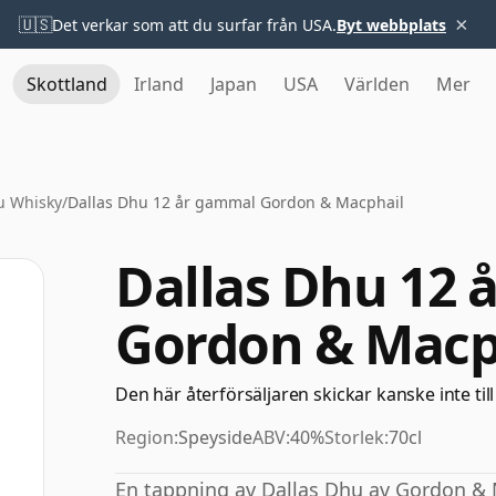
×
🇺🇸
Det verkar som att du surfar från USA.
Byt webbplats
Skottland
Irland
Japan
USA
Världen
Mer
u Whisky
/
Dallas Dhu 12 år gammal Gordon & Macphail
Dallas Dhu 12 
Gordon & Macp
Den här återförsäljaren skickar kanske inte till
Region:
Speyside
ABV:
40%
Storlek:
70cl
En tappning av Dallas Dhu av Gordon &