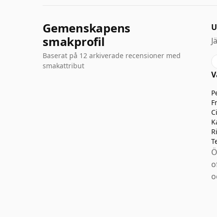
Gemenskapens
U
smakprofil
J
Baserat på 12 arkiverade recensioner med
smakattribut
V
P
F
C
R
T
Ö
o
o