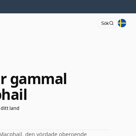
Sök
år gammal
hail
 ditt land
 Macphail, den vördade oberoende