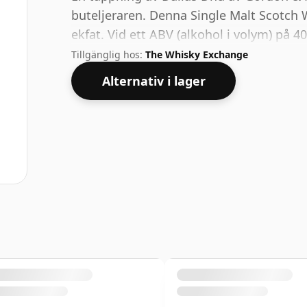
buteljeraren. Denna Single Malt Scotch W
ekfat. Vid ett ABV (alkohol i volym) på 
kan buteljeras - och därför att betrakt
Tillgänglig hos:
The Whisky Exchange
Alternativ i lager