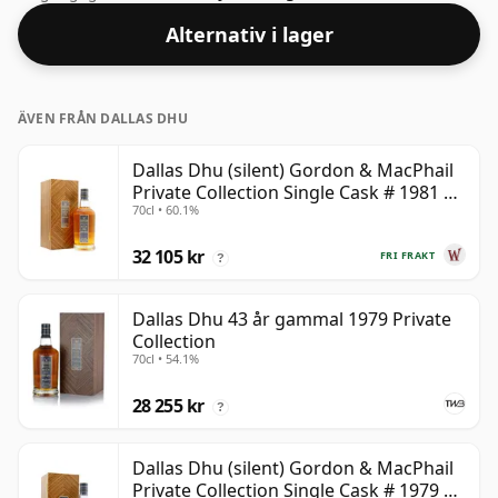
"munkänslan" och den fulla smaken av whisky.
Alternativ i lager
ÄVEN FRÅN DALLAS DHU
Dallas Dhu (silent) Gordon & MacPhail
Private Collection Single Cask # 1981 38
70cl • 60.1%
år gammal
32 105 kr
FRI FRAKT
?
Dallas Dhu 43 år gammal 1979 Private
Collection
70cl • 54.1%
28 255 kr
?
Dallas Dhu (silent) Gordon & MacPhail
Private Collection Single Cask # 1979 43