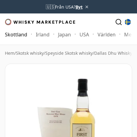
×
🇺🇸
Från USA?
Byt
Skottland
Irland
Japan
USA
Världen
Mer
Hem
/
Skotsk whisky
/
Speyside Skotsk whisky
/
Dallas Dhu Whisky
/
D