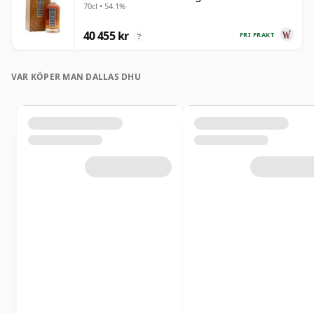
70cl • 54.1%
år gammal
40 455 kr
FRI FRAKT
?
VAR KÖPER MAN DALLAS DHU