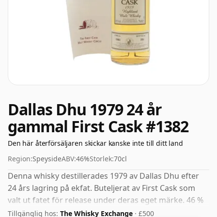
Dallas Dhu 1979 24 år
gammal First Cask #1382
Den här återförsäljaren skickar kanske inte till ditt land
Region:
Speyside
ABV:
46%
Storlek:
70cl
Denna whisky destillerades 1979 av Dallas Dhu efter
24 års lagring på ekfat. Buteljerat av First Cask som
valt ut fatet för release under deras eget märke. 46 %
anses av många vara ett bra ABV för att uppleva
Tillgänglig hos:
The Whisky Exchange
· £500