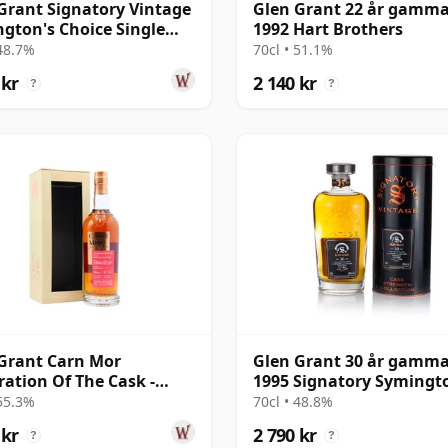
Grant Signatory Vintage
Glen Grant 22 år gamma
gton's Choice Single
1992 Hart Brothers
o 1995 30 år gammal
 48.7%
70cl • 51.1%
 kr
2 140 kr
?
?
Grant Carn Mor
Glen Grant 30 år gamma
ration Of The Cask -
1995 Signatory Symingt
e Cask #79 1996 27 år
Choice
 55.3%
70cl • 48.8%
al
 kr
2 790 kr
?
?