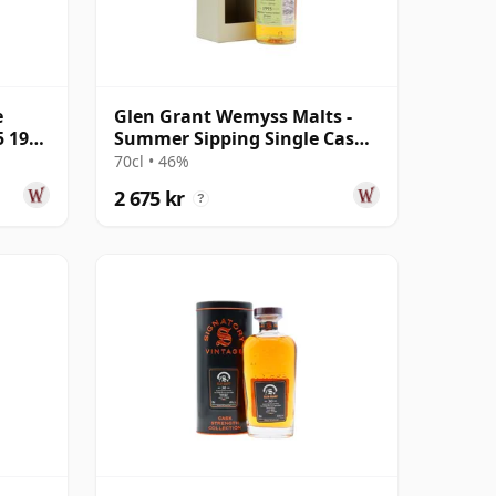
e
Glen Grant Wemyss Malts -
5 1996
Summer Sipping Single Cask
1995 23 år gammal
70cl • 46%
2 675 kr
?