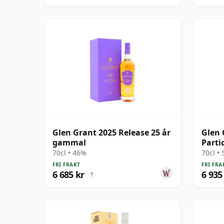
Glen Grant 2025 Release 25 år
Glen 
gammal
Parti
1998 
70cl • 46%
70cl •
FRI FRAKT
FRI FRA
6 685 kr
6 935
?