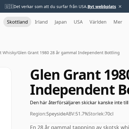
×
🇺🇸
Det verkar som att du surfar från USA.
Byt webbplats
Skottland
Irland
Japan
USA
Världen
Mer
t Whisky
/
Glen Grant 1980 28 år gammal Independent Bottling
Glen Grant 198
Independent Bo
Den här återförsäljaren skickar kanske inte till
Region:
Speyside
ABV:
51.7%
Storlek:
70cl
En 28 år gammal tappning av skotsk whisk