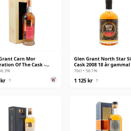
Grant Carn Mor
Glen Grant North Star S
ration Of The Cask -
Cask 2008 18 år gammal
e Cask #23 1994 28 år
 56.3%
70cl • 56.1%
al
 kr
1 125 kr
?
?