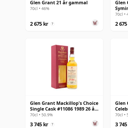
Glen Grant 21 år gammal
Glen 
Symin
70cl • 46%
Bourb
70cl •
2 675 kr
2 675
?
Glen Grant Mackillop's Choice
Glen 
Single Cask #11086 1989 26 år
Celeb
gammal
Singl
70cl • 50.9%
70cl •
gamm
3 745 kr
3 745
?