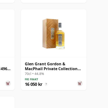
Glen Grant Gordon &
14969
MacPhail Private Collection
Single Cask # 1980 40 år
70cl • 44.8%
gammal
FRI FRAKT
16 050 kr
?