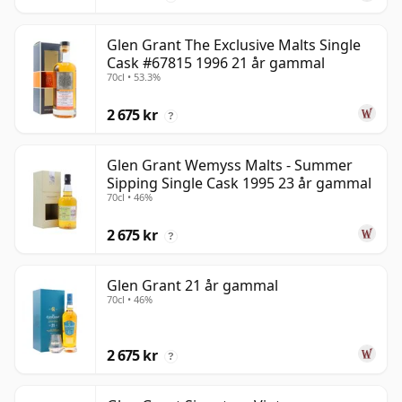
Glen Grant The Exclusive Malts Single
Cask #67815 1996 21 år gammal
70cl • 53.3%
2 675 kr
?
Glen Grant Wemyss Malts - Summer
Sipping Single Cask 1995 23 år gammal
70cl • 46%
2 675 kr
?
Glen Grant 21 år gammal
70cl • 46%
2 675 kr
?