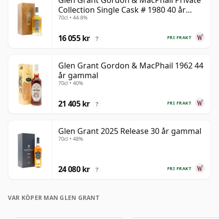
Glen Grant Gordon & MacPhail Private
Collection Single Cask # 1980 40 år
70cl • 44.8%
gammal
16 055 kr
FRI FRAKT
?
Glen Grant Gordon & MacPhail 1962 44
år gammal
70cl • 40%
21 405 kr
FRI FRAKT
?
Glen Grant 2025 Release 30 år gammal
70cl • 48%
24 080 kr
FRI FRAKT
?
VAR KÖPER MAN GLEN GRANT