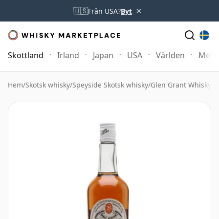
×
🇺🇸
Från USA?
Byt
Skottland
Irland
Japan
USA
Världen
Mer
Hem
/
Skotsk whisky
/
Speyside Skotsk whisky
/
Glen Grant Whisky
/
G