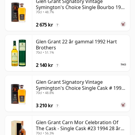
Glen Grant Signatory Vintage
Symington's Choice Single Bourbo 1995
70cl • 48.7%
30 år gammal
2 675 kr
?
Glen Grant 22 år gammal 1992 Hart
Brothers
70cl • 51.1%
2 140 kr
?
Glen Grant Signatory Vintage
Symington's Choice Single Cask # 1995
70cl • 48.8%
30 år gammal
3 210 kr
?
Glen Grant Carn Mor Celebration Of
The Cask - Single Cask #23 1994 28 år
70cl • 56.3%
gammal