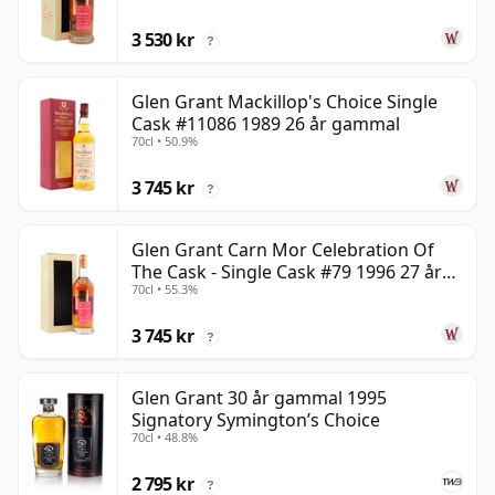
3 530 kr
?
Glen Grant Mackillop's Choice Single
Cask #11086 1989 26 år gammal
70cl • 50.9%
3 745 kr
?
Glen Grant Carn Mor Celebration Of
The Cask - Single Cask #79 1996 27 år
70cl • 55.3%
gammal
3 745 kr
?
Glen Grant 30 år gammal 1995
Signatory Symington’s Choice
70cl • 48.8%
2 795 kr
?