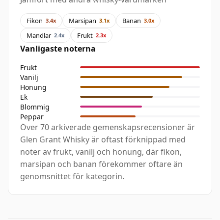
Fikon
Marsipan
Banan
3.4x
3.1x
3.0x
Mandlar
Frukt
2.4x
2.3x
Vanligaste noterna
Frukt
Vanilj
Honung
Ek
Blommig
Peppar
Över 70 arkiverade gemenskapsrecensioner är
Glen Grant Whisky är oftast förknippad med
noter av frukt, vanilj och honung, där fikon,
marsipan och banan förekommer oftare än
genomsnittet för kategorin.