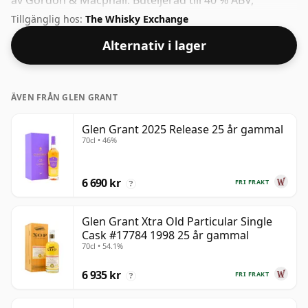
av Gordon & Macphail. Buteljerad till 40 % ABV,
kommer detta inte att blåsa av dina strumpor när det
Tillgänglig hos:
The Whisky Exchange
gäller styrka, men kommer säkerligen att vara en
Alternativ i lager
tjusig anda.
ÄVEN FRÅN GLEN GRANT
Glen Grant 2025 Release 25 år gammal
70cl • 46%
6 690 kr
FRI FRAKT
?
Glen Grant Xtra Old Particular Single
Cask #17784 1998 25 år gammal
70cl • 54.1%
6 935 kr
FRI FRAKT
?