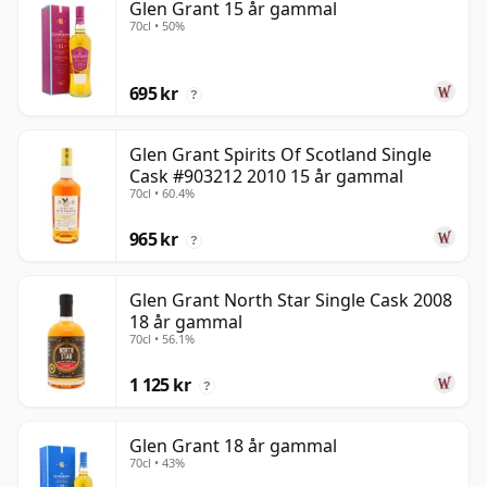
Glen Grant 15 år gammal
70cl • 50%
695 kr
?
Glen Grant Spirits Of Scotland Single
Cask #903212 2010 15 år gammal
70cl • 60.4%
965 kr
?
Glen Grant North Star Single Cask 2008
18 år gammal
70cl • 56.1%
1 125 kr
?
Glen Grant 18 år gammal
70cl • 43%