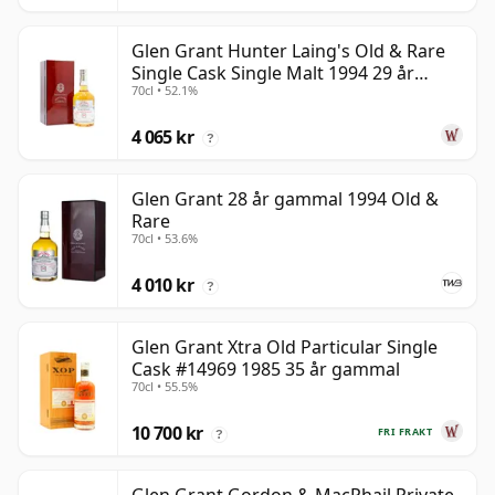
Glen Grant Hunter Laing's Old & Rare
Single Cask Single Malt 1994 29 år
70cl • 52.1%
gammal
4 065 kr
?
Glen Grant 28 år gammal 1994 Old &
Rare
70cl • 53.6%
4 010 kr
?
Glen Grant Xtra Old Particular Single
Cask #14969 1985 35 år gammal
70cl • 55.5%
10 700 kr
FRI FRAKT
?