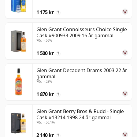
1 175 kr
?
Glen Grant Connoisseurs Choice Single
Cask #900933 2009 16 år gammal
70cl • 56%
1 500 kr
?
Glen Grant Decadent Drams 2003 22 år
gammal
70cl • 52%
1 870 kr
?
Glen Grant Berry Bros & Rudd - Single
Cask #13214 1998 24 år gammal
70cl • 56.1%
2 140 kr
?