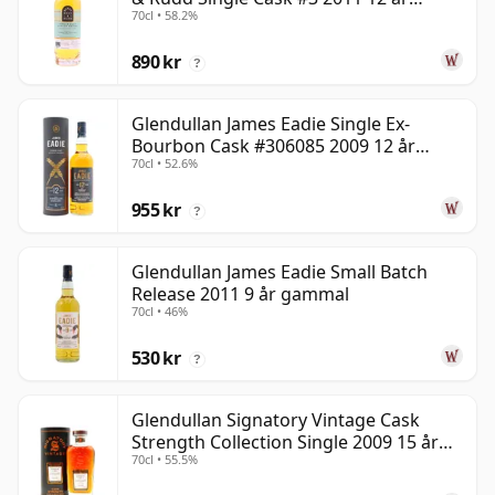
70cl • 58.2%
gammal
890 kr
?
Glendullan James Eadie Single Ex-
Bourbon Cask #306085 2009 12 år
70cl • 52.6%
gammal
955 kr
?
Glendullan James Eadie Small Batch
Release 2011 9 år gammal
70cl • 46%
530 kr
?
Glendullan Signatory Vintage Cask
Strength Collection Single 2009 15 år
70cl • 55.5%
gammal