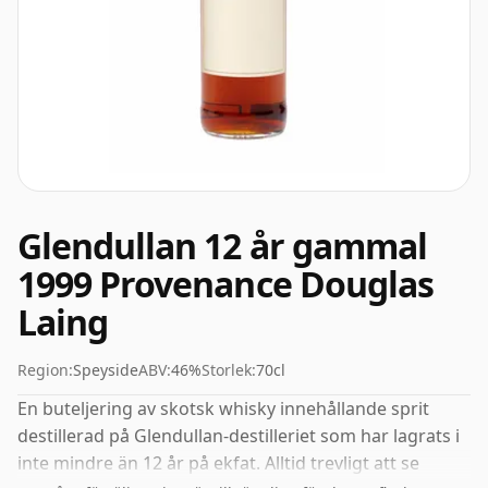
Glendullan 12 år gammal
1999 Provenance Douglas
Laing
Region:
Speyside
ABV:
46%
Storlek:
70cl
En buteljering av skotsk whisky innehållande sprit
destillerad på Glendullan-destilleriet som har lagrats i
inte mindre än 12 år på ekfat. Alltid trevligt att se