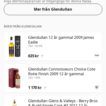
whisky buteljerad till ABV 46%, den här skickas i
Inga återförsäljarpriser är tillgängliga för denna flaska.
normal storlek på 70cl.
Mer från Glendullan
ÄVEN FRÅN GLENDULLAN
Glendullan 12 år gammal 2009 James
Eadie
70cl • 52.6%
635 kr
?
Glendullan Connoisseurs Choice Cote
Rotie Finish 2009 12 år gammal
70cl • 45%
1 170 kr
?
Glendullan Glens & Valleys - Berry Bros
& Rudd Single Cask #3 2011 12 år