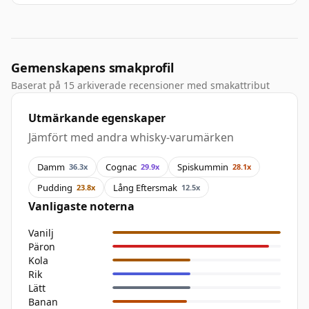
Gemenskapens smakprofil
Baserat på 15 arkiverade recensioner med smakattribut
Utmärkande egenskaper
Jämfört med andra whisky-varumärken
Damm
Cognac
Spiskummin
36.3x
29.9x
28.1x
Pudding
Lång Eftersmak
23.8x
12.5x
Vanligaste noterna
Vanilj
Päron
Kola
Rik
Lätt
Banan