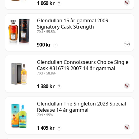
1 060 kr
?
Glendullan 15 år gammal 2009
Signatory Cask Strength
70cl • 55.5%
900 kr
?
Glendullan Connoisseurs Choice Single
Cask #316719 2007 14 år gammal
70cl • 58.8%
1 380 kr
?
Glendullan The Singleton 2023 Special
Release 14 år gammal
70cl • 55%
1 405 kr
?