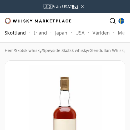
×
🇺🇸
Från USA?
Byt
Skottland
Irland
Japan
USA
Världen
Mer
Hem
/
Skotsk whisky
/
Speyside Skotsk whisky
/
Glendullan Whisky
/
G