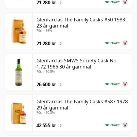
21 280 kr
FRI FRAKT
?
Glenfarclas The Family Casks #50 1983
23 år gammal
70cl • 56%
21 280 kr
FRI FRAKT
?
Glenfarclas SMWS Society Cask No.
1.72 1966 30 år gammal
70cl • 50.5%
26 600 kr
FRI FRAKT
?
Glenfarclas The Family Casks #587 1978
29 år gammal
70cl • 50.3%
42 555 kr
FRI FRAKT
?