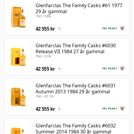
Glenfarclas The Family Casks #61 1977
29 år gammal
70cl • 59%
42 555 kr
FRI FRAKT
?
Glenfarclas The Family Casks #6030
Release VII 1984 27 år gammal
70cl • 51%
42 555 kr
FRI FRAKT
?
Glenfarclas The Family Casks #6031
Autumn 2013 1984 29 år gammal
70cl • 47.1%
42 555 kr
FRI FRAKT
?
Glenfarclas The Family Casks #6032
Summer 2014 1984 30 år gammal