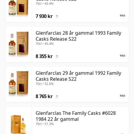
70cl • 45.4%
7 930 kr
?
Glenfarclas 28 år gammal 1993 Family
Casks Release S22
70cl • 45.4%
8 355 kr
?
Glenfarclas 29 år gammal 1992 Family
Casks Release S22
70cl • 52.6%
8 765 kr
?
Glenfarclas The Family Casks #6028
1984 22 år gammal
70cl • 51.3%