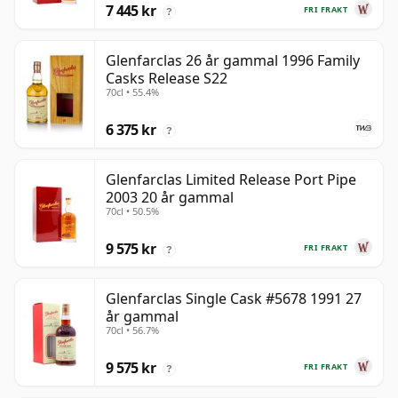
7 445 kr
FRI FRAKT
?
Glenfarclas 26 år gammal 1996 Family
Casks Release S22
70cl • 55.4%
6 375 kr
?
Glenfarclas Limited Release Port Pipe
2003 20 år gammal
70cl • 50.5%
9 575 kr
FRI FRAKT
?
Glenfarclas Single Cask #5678 1991 27
år gammal
70cl • 56.7%
9 575 kr
FRI FRAKT
?