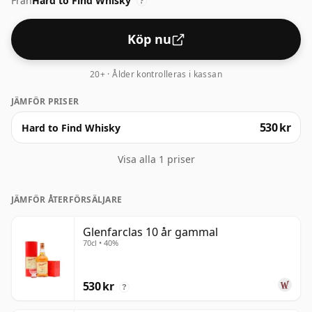
Från
Hard to Find Whisky
en maltig foundation och avslutas med bara en liten
?
touch av kanelkrydda. Avslutas i en lätt kryddig finish.
Köp nu
20+ · Ålder kontrolleras i kassan
JÄMFÖR PRISER
530 kr
Hard to Find Whisky
Visa alla 1 priser
JÄMFÖR ÅTERFÖRSÄLJARE
Glenfarclas 10 år gammal
70cl • 40%
530 kr
?