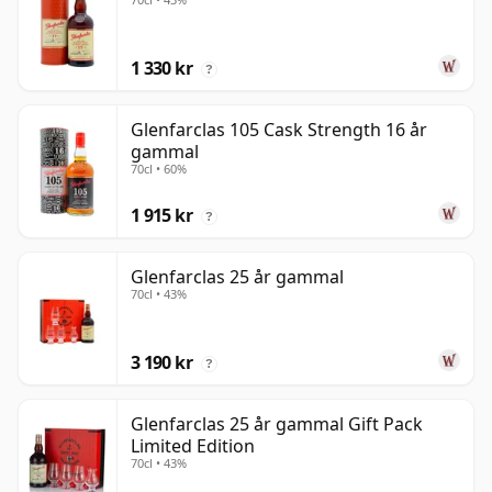
1 330 kr
?
Glenfarclas 105 Cask Strength 16 år
gammal
70cl • 60%
1 915 kr
?
Glenfarclas 25 år gammal
70cl • 43%
3 190 kr
?
Glenfarclas 25 år gammal Gift Pack
Limited Edition
70cl • 43%