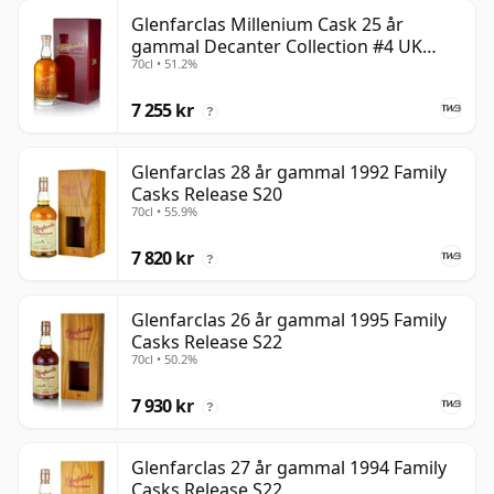
Glenfarclas Millenium Cask 25 år
gammal Decanter Collection #4 UK
70cl • 51.2%
Exclusive
7 255 kr
?
Glenfarclas 28 år gammal 1992 Family
Casks Release S20
70cl • 55.9%
7 820 kr
?
Glenfarclas 26 år gammal 1995 Family
Casks Release S22
70cl • 50.2%
7 930 kr
?
Glenfarclas 27 år gammal 1994 Family
Casks Release S22