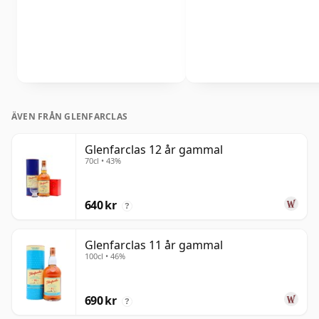
ÄVEN FRÅN GLENFARCLAS
Glenfarclas 12 år gammal
70cl • 43%
640 kr
?
Glenfarclas 11 år gammal
100cl • 46%
690 kr
?