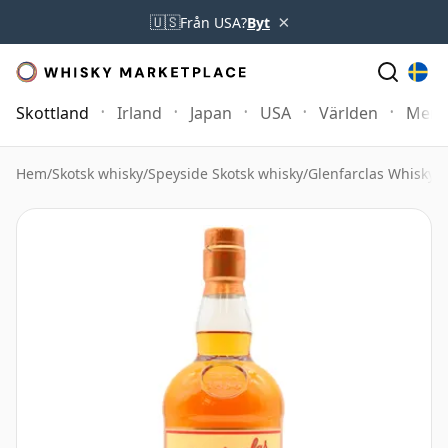
×
🇺🇸
Från USA?
Byt
Skottland
Irland
Japan
USA
Världen
Mer
Hem
/
Skotsk whisky
/
Speyside Skotsk whisky
/
Glenfarclas Whisky
/
G