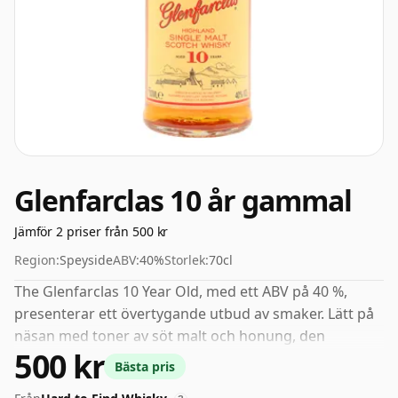
Glenfarclas 10 år gammal
Jämför 2 priser från 500 kr
Region:
Speyside
ABV:
40%
Storlek:
70cl
The Glenfarclas 10 Year Old, med ett ABV på 40 %,
presenterar ett övertygande utbud av smaker. Lätt på
näsan med toner av söt malt och honung, den
500 kr
utvecklas snabbt för att avslöja en delikat antydan av
Bästa pris
russin. På gommen är den subtilt söt, understryks av