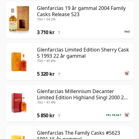
Glenfarclas 19 år gammal 2004 Family
Casks Release S23
70cl • 54.2%
3 710 kr
?
Glenfarclas Limited Edition Sherry Cask
S 1993 22 år gammal
70cl • 45.8%
5 320 kr
?
Glenfarclas Millennium Decanter
Limited Edition Highland Singl 2000 24
70cl • 47.4%
år gammal
5 850 kr
FRI FRAKT
?
Glenfarclas The Family Casks #5623