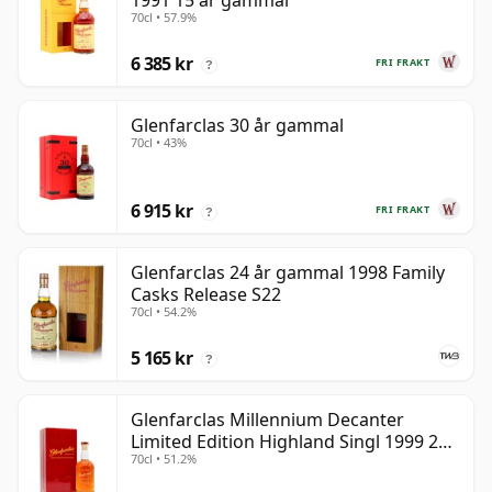
1991 15 år gammal
70cl • 57.9%
6 385 kr
FRI FRAKT
?
Glenfarclas 30 år gammal
70cl • 43%
6 915 kr
FRI FRAKT
?
Glenfarclas 24 år gammal 1998 Family
Casks Release S22
70cl • 54.2%
5 165 kr
?
Glenfarclas Millennium Decanter
Limited Edition Highland Singl 1999 25
70cl • 51.2%
år gammal