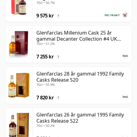
70cl • 56.7%
9 575 kr
FRI FRAKT
?
Glenfarclas Millenium Cask 25 år
gammal Decanter Collection #4 UK
70cl • 51.2%
Exclusive
7 255 kr
?
Glenfarclas 28 år gammal 1992 Family
Casks Release S20
70cl • 55.9%
7 820 kr
?
Glenfarclas 26 år gammal 1995 Family
Casks Release S22
70cl • 50.2%