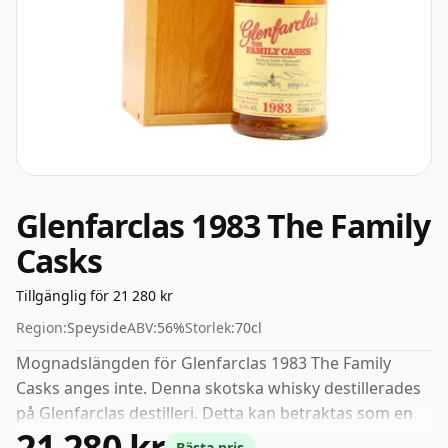
Glenfarclas 1983 The Family
Casks
Tillgänglig för 21 280 kr
Region:
Speyside
ABV:
56%
Storlek:
70cl
Mognadslängden för Glenfarclas 1983 The Family
Casks anges inte. Denna skotska whisky destillerades
på Glenfarclas destilleri. Detta kan betraktas som en
21 280 kr
whisky med högre styrka, med ett ABV på 56 %.
Bästa pris