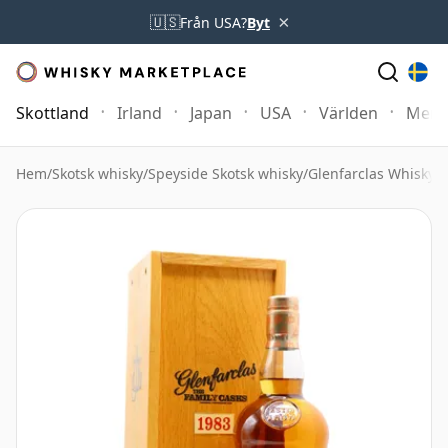
×
🇺🇸
Från USA?
Byt
Skottland
Irland
Japan
USA
Världen
Mer
Hem
/
Skotsk whisky
/
Speyside Skotsk whisky
/
Glenfarclas Whisky
/
G