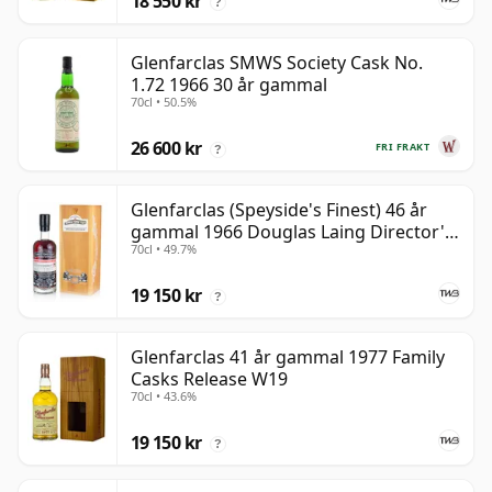
18 550 kr
?
Glenfarclas SMWS Society Cask No.
1.72 1966 30 år gammal
70cl • 50.5%
26 600 kr
FRI FRAKT
?
Glenfarclas (Speyside's Finest) 46 år
gammal 1966 Douglas Laing Director's
70cl • 49.7%
Cut
19 150 kr
?
Glenfarclas 41 år gammal 1977 Family
Casks Release W19
70cl • 43.6%
19 150 kr
?