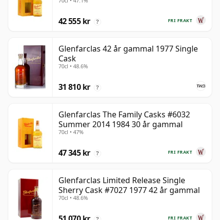
70cl • 47.1%
42 555 kr
FRI FRAKT
?
Glenfarclas 42 år gammal 1977 Single
Cask
70cl • 48.6%
31 810 kr
?
Glenfarclas The Family Casks #6032
Summer 2014 1984 30 år gammal
70cl • 47%
47 345 kr
FRI FRAKT
?
Glenfarclas Limited Release Single
Sherry Cask #7027 1977 42 år gammal
70cl • 48.6%
51 070 kr
FRI FRAKT
?