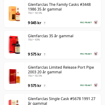
Glenfarclas The Family Casks #3448
1986 35 år gammal
70cl • 50.5%
9 045 kr
FRI FRAKT
?
Glenfarclas 35 år gammal
70cl • 43%
9 575 kr
FRI FRAKT
?
Glenfarclas Limited Release Port Pipe
2003 20 år gammal
70cl • 50.5%
9 575 kr
FRI FRAKT
?
Glenfarclas Single Cask #5678 1991 27
år gammal