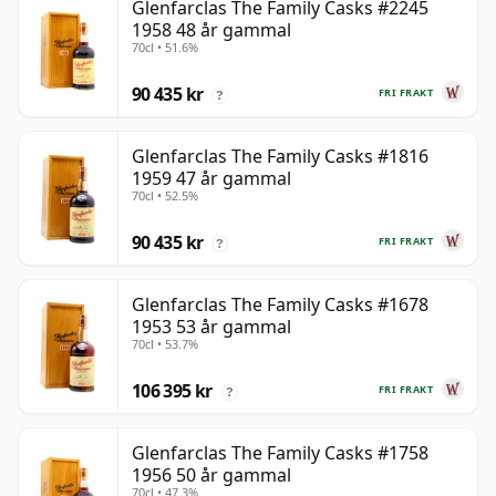
Glenfarclas The Family Casks #2245
1958 48 år gammal
70cl • 51.6%
90 435 kr
FRI FRAKT
?
Glenfarclas The Family Casks #1816
1959 47 år gammal
70cl • 52.5%
90 435 kr
FRI FRAKT
?
Glenfarclas The Family Casks #1678
1953 53 år gammal
70cl • 53.7%
106 395 kr
FRI FRAKT
?
Glenfarclas The Family Casks #1758
1956 50 år gammal
70cl • 47.3%