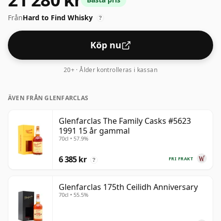
Kommer i den vanliga tappningsstorleken på 70cl.
Från
Hard to Find Whisky
?
Köp nu
20+ · Ålder kontrolleras i kassan
ÄVEN FRÅN GLENFARCLAS
Glenfarclas The Family Casks #5623
1991 15 år gammal
70cl • 57.9%
6 385 kr
FRI FRAKT
?
Glenfarclas 175th Ceilidh Anniversary
70cl • 55.5%