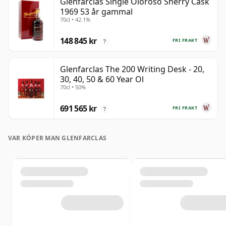
Glenfarclas Single Oloroso Sherry Cask
1969 53 år gammal
70cl • 42.1%
148 845 kr
FRI FRAKT
?
Glenfarclas The 200 Writing Desk - 20,
30, 40, 50 & 60 Year Ol
70cl • 50%
691 565 kr
FRI FRAKT
?
VAR KÖPER MAN GLENFARCLAS