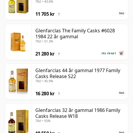
70cl • 43.6%
11 705 kr
?
Glenfarclas The Family Casks #6028
1984 22 år gammal
70cl • 51.3%
21 280 kr
FRI FRAKT
?
Glenfarclas 44 år gammal 1977 Family
Casks Release S22
70cl • 45.9%
16 280 kr
?
Glenfarclas 32 år gammal 1986 Family
Casks Release W18
70cl • 55%