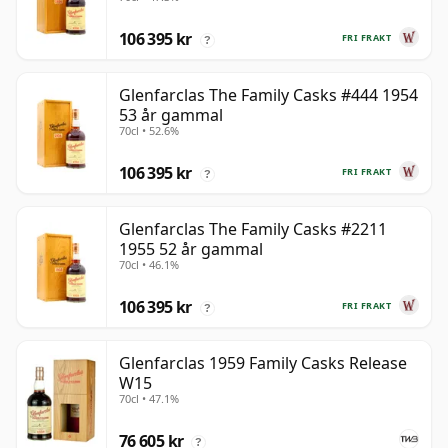
106 395 kr
FRI FRAKT
?
Glenfarclas The Family Casks #444 1954
53 år gammal
70cl • 52.6%
106 395 kr
FRI FRAKT
?
Glenfarclas The Family Casks #2211
1955 52 år gammal
70cl • 46.1%
106 395 kr
FRI FRAKT
?
Glenfarclas 1959 Family Casks Release
W15
70cl • 47.1%
76 605 kr
?