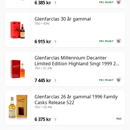
6 385 kr
FRI FRAKT
?
Glenfarclas 30 år gammal
70cl • 43%
6 915 kr
FRI FRAKT
?
Glenfarclas Millennium Decanter
Limited Edition Highland Singl 1999 25
70cl • 51.2%
år gammal
7 445 kr
FRI FRAKT
?
Glenfarclas 26 år gammal 1996 Family
Casks Release S22
70cl • 55.4%
6 375 kr
?