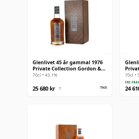
Glenlivet 45 år gammal 1976
Glenl
Private Collection Gordon &
Priva
MacPhail
S 197
70cl • 43.1%
70cl •
FRI FRA
25 680 kr
24 61
?