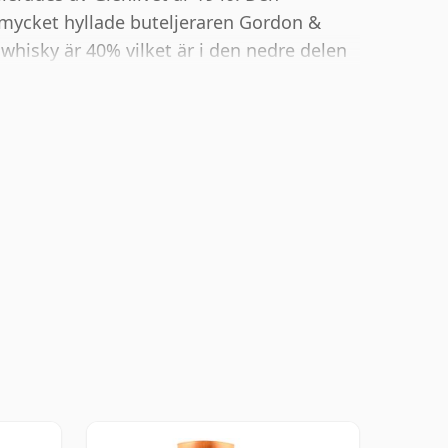
 mycket hyllade buteljeraren Gordon &
whisky är 40% vilket är i den nedre delen
sumenter nu för tiden trycker på för att
% eller 46 % finns det fortfarande några