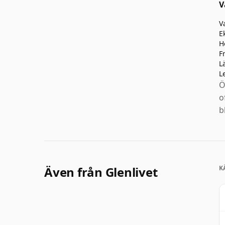
V
V
E
H
F
L
L
Ö
o
b
Även från Glenlivet
K