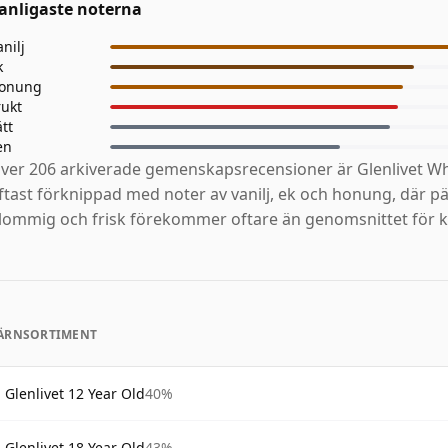
anligaste noterna
anilj
k
onung
rukt
ätt
en
ver 206 arkiverade gemenskapsrecensioner är Glenlivet Wh
ftast förknippad med noter av vanilj, ek och honung, där p
lommig och frisk förekommer oftare än genomsnittet för k
ÄRNSORTIMENT
Glenlivet 12 Year Old
40%
Glenlivet 18 Year Old
43%