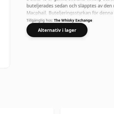
buteljerades sedan och släpptes av den
Macphail. Buteljeringsstyrkan för denna 
av skalan för whisky. Även om många kon
Tillgänglig hos:
The Whisky Exchange
producenterna ska buteljera närmare 43 
Alternativ i lager
fina whisky med lägre styrka.