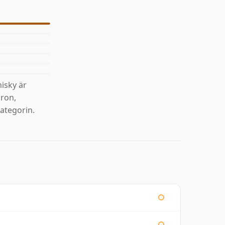
isky är
äron,
ategorin.