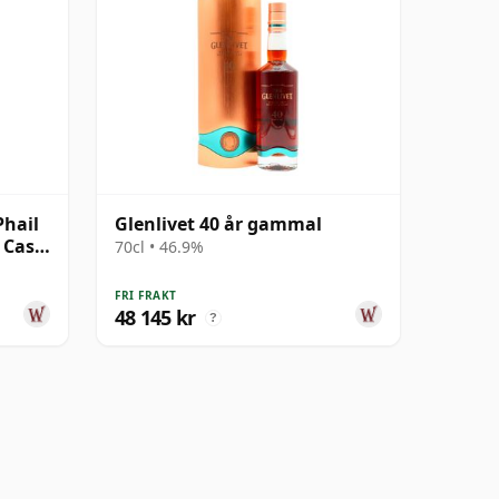
Phail
Glenlivet 40 år gammal
e Cask
70cl • 46.9%
FRI FRAKT
48 145 kr
?