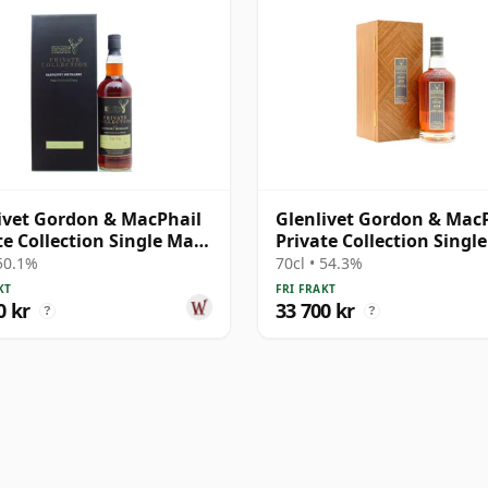
ivet Gordon & MacPhail
Glenlivet Gordon & Mac
te Collection Single Malt
Private Collection Singl
4 36 år gammal
# 1978 43 år gammal
 50.1%
70cl • 54.3%
KT
FRI FRAKT
0 kr
33 700 kr
?
?