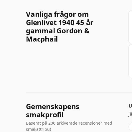
Vanliga frågor om
Glenlivet 1940 45 år
gammal Gordon &
Macphail
Gemenskapens
U
smakprofil
J
Baserat på 206 arkiverade recensioner med
smakattribut