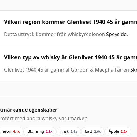
Vilken region kommer Glenlivet 1940 45 år gam
Detta uttryck kommer från whiskyregionen
Speyside
.
Vilken typ av whisky är Glenlivet 1940 45 år g
Glenlivet 1940 45 år gammal Gordon & Macphail är en
Sk
tmärkande egenskaper
ämfört med andra whisky-varumärken
Päron
Blommig
Frisk
Lätt
Äpple
4.1x
2.9x
2.8x
2.6x
2.6x