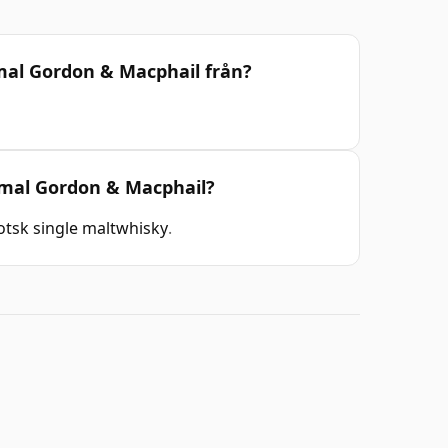
mal Gordon & Macphail från?
ammal Gordon & Macphail?
otsk single maltwhisky
.