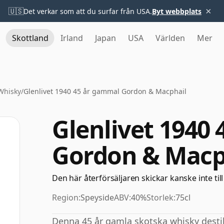
×
🇺🇸
Det verkar som att du surfar från USA.
Byt webbplats
Skottland
Irland
Japan
USA
Världen
Mer
 Whisky
/
Glenlivet 1940 45 år gammal Gordon & Macphail
Glenlivet 1940
Gordon & Macp
Den här återförsäljaren skickar kanske inte till
Region:
Speyside
ABV:
40%
Storlek:
75cl
Denna 45 år gamla skotska whisky destil