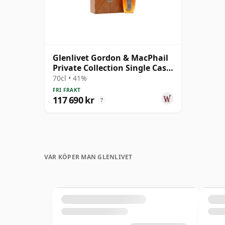
Glenlivet Gordon & MacPhail
Private Collection Single Cask
# 1954 64 år gammal
70cl • 41%
FRI FRAKT
117 690 kr
?
VAR KÖPER MAN GLENLIVET