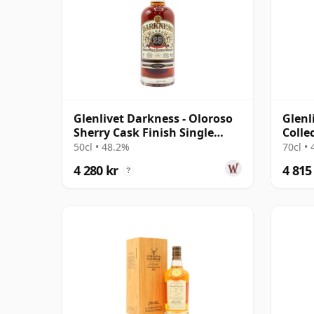
Glenlivet Darkness - Oloroso
Glenl
Sherry Cask Finish Single
Colle
Malt 1992 28 år gammal
50cl • 48.2%
70cl •
4 280 kr
4 815
?