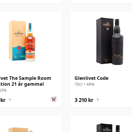
ivet The Sample Room
Glenlivet Code
ction 21 år gammal
70cl • 48%
 43%
 kr
3 210 kr
?
?