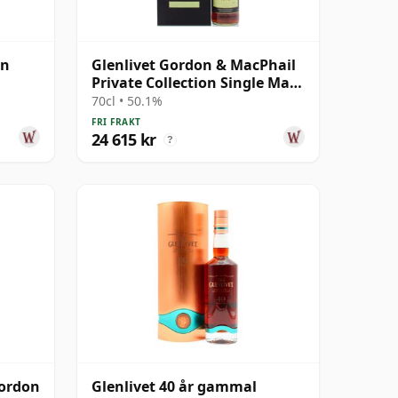
on
Glenlivet Gordon & MacPhail
Private Collection Single Malt
S 1974 36 år gammal
70cl • 50.1%
FRI FRAKT
24 615 kr
?
Gordon
Glenlivet 40 år gammal