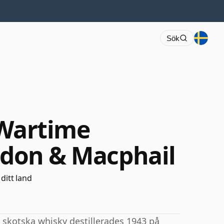
Sök
 Wartime
ordon & Macphail
 ditt land
 skotska whisky destillerades 1943 på