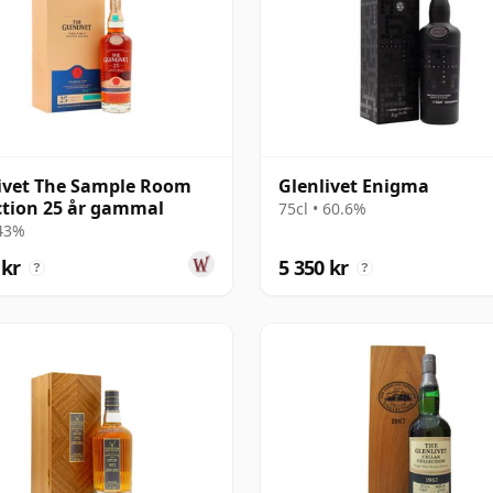
ivet The Sample Room
Glenlivet Enigma
ction 25 år gammal
75cl • 60.6%
 43%
 kr
5 350 kr
?
?