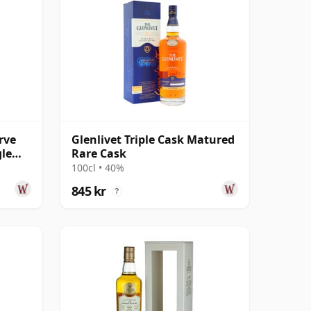
erve
Glenlivet Triple Cask Matured
gle
Rare Cask
100cl • 40%
845 kr
?