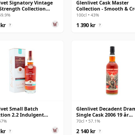
ivet Signatory Vintage
Glenlivet Cask Master
Strength Collection
Collection - Smooth & C
e 2006 19 år gammal
Single Ma 16 år gammal
 59.9%
100cl • 43%
 kr
1 390 kr
?
?
ivet Small Batch
Glenlivet Decadent Dra
ction 2.2 Indulgent
Single Cask 2006 19 år
late Sin 19 år gammal
gammal
 57%
70cl • 57.1%
 kr
2 140 kr
?
?