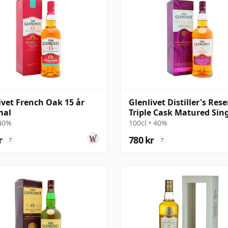
ivet French Oak 15 år
Glenlivet Distiller's Res
al
Triple Cask Matured Sin
Mal
 40%
100cl • 40%
r
780 kr
?
?