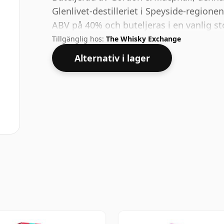
Glenlivet-destilleriet i Speyside-regione
ABV på 40% och buteljeras i en vanlig sto
Tillgänglig hos:
The Whisky Exchange
Alternativ i lager