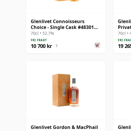
Glenlivet Connoisseurs
Glenl
Choice - Single Cask #48301
Priva
1991 34 år gammal
# 197
70cl • 52.7%
70cl •
FRI FRAKT
FRI FRA
10 700 kr
19 26
?
Glenlivet Gordon & MacPhail
Glenl