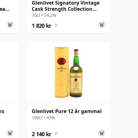
Glenlivet Signatory Vintage
reamy
Cask Strength Collection
Single 2006 14 år gammal
70cl • 54.2%
1 820 kr
?
ms
Glenlivet Pure 12 år gammal
100cl • 43%
2 140 kr
?