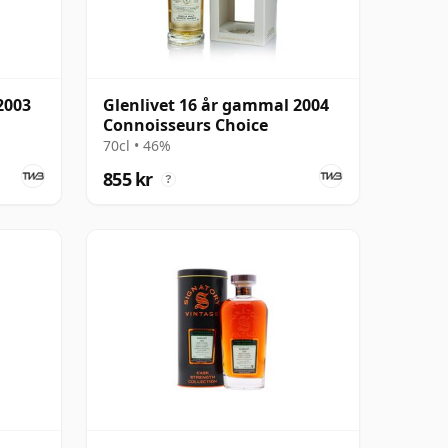
2003
Glenlivet 16 år gammal 2004
Connoisseurs Choice
70cl • 46%
855 kr
?