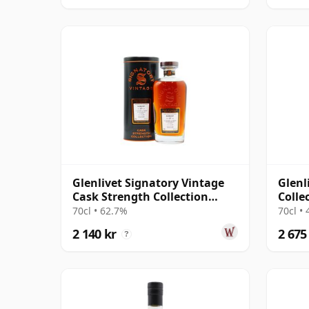
Glenlivet Signatory Vintage
Glenl
Cask Strength Collection
Colle
Single 2004 19 år gammal
70cl • 62.7%
70cl •
2 140 kr
2 675
?