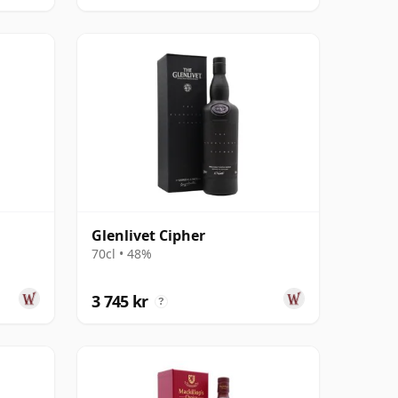
Glenlivet Cipher
70cl • 48%
3 745 kr
?