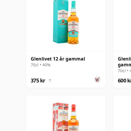
Glenlivet 12 år gammal
Glenl
gamm
70cl • 40%
70cl •
375 kr
600 k
?