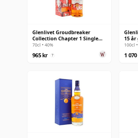
Glenlivet Groudbreaker
Glenl
Collection Chapter 1 Single
15 å
Malt Scot
70cl • 40%
100cl 
965 kr
1 070
?