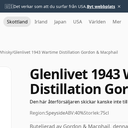
×
🇺🇸
Det verkar som att du surfar från USA.
Byt webbplats
Skottland
Irland
Japan
USA
Världen
Mer
 Whisky
/
Glenlivet 1943 Wartime Distillation Gordon & Macphail
Glenlivet 1943
Distillation G
Den här återförsäljaren skickar kanske inte till
Region:
Speyside
ABV:
40%
Storlek:
75cl
Buteljerad av Gordon & Macphail, denna