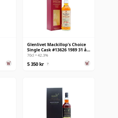
Glenlivet Mackillop's Choice
Single Cask #13626 1989 31 år
gammal
70cl • 42.3%
5 350 kr
?