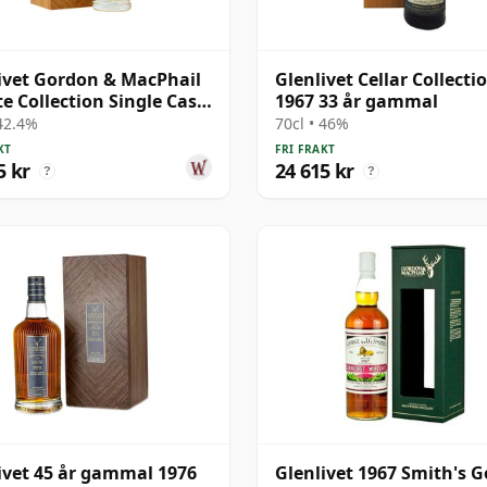
ivet Gordon & MacPhail
Glenlivet Cellar Collecti
te Collection Single Cask
1967 33 år gammal
7 33 år gammal
 42.4%
70cl • 46%
KT
FRI FRAKT
5 kr
24 615 kr
?
?
ivet 45 år gammal 1976
Glenlivet 1967 Smith's 