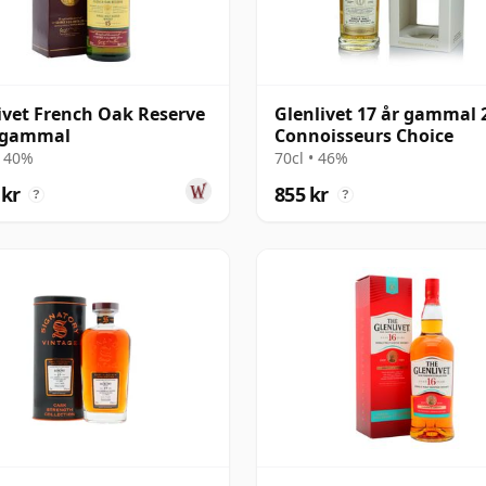
ivet French Oak Reserve
Glenlivet 17 år gammal 
r gammal
Connoisseurs Choice
• 40%
70cl • 46%
 kr
855 kr
?
?