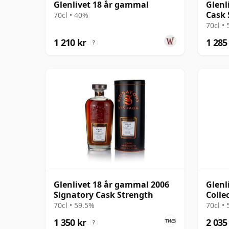
Glenlivet 18 år gammal
Glenl
Cask 
70cl • 40%
Singl
70cl •
1 210 kr
1 285
?
Glenlivet 18 år gammal 2006
Glenl
Signatory Cask Strength
Colle
Choco
70cl • 59.5%
70cl •
1 350 kr
2 035
?