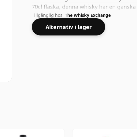
70cl flaska, denna whisky har en ganska
Tillgänglig hos:
The Whisky Exchange
Alternativ i lager