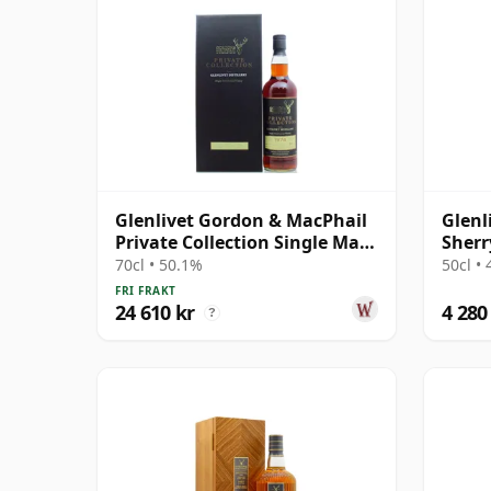
Glenlivet Gordon & MacPhail
Glenl
Private Collection Single Malt
Sherr
S 1974 36 år gammal
Malt 
70cl • 50.1%
50cl •
FRI FRAKT
24 610 kr
4 280
?