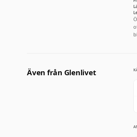
F
L
L
Ö
o
b
Även från Glenlivet
K
A