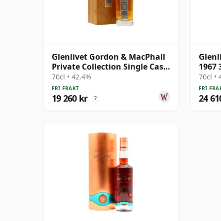
Glenlivet Gordon & MacPhail
Glenl
Private Collection Single Cask
1967 
# 1977 33 år gammal
70cl • 42.4%
70cl •
FRI FRAKT
FRI FRA
19 260 kr
24 61
?