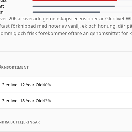
rukt
ätt
en
ver 206 arkiverade gemenskapsrecensioner är Glenlivet Wh
ftast förknippad med noter av vanilj, ek och honung, där p
lommig och frisk förekommer oftare än genomsnittet för k
ÄRNSORTIMENT
Glenlivet 12 Year Old
40%
Glenlivet 18 Year Old
43%
NDRA BUTELJERINGAR