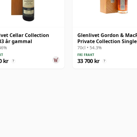
ivet Cellar Collection
Glenlivet Gordon & Mac
33 år gammal
Private Collection Singl
# 1978 43 år gammal
 46%
70cl • 54.3%
KT
FRI FRAKT
0 kr
33 700 kr
?
?