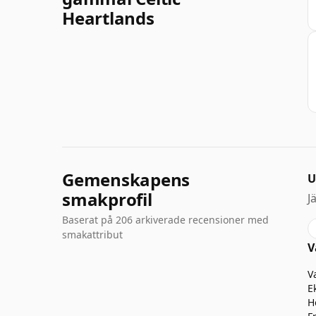
Heartlands
Gemenskapens
U
smakprofil
J
Baserat på 206 arkiverade recensioner med
smakattribut
V
V
E
H