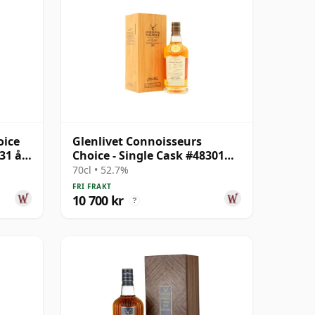
oice
Glenlivet Connoisseurs
31 år
Choice - Single Cask #48301
1991 34 år gammal
70cl • 52.7%
FRI FRAKT
10 700 kr
?