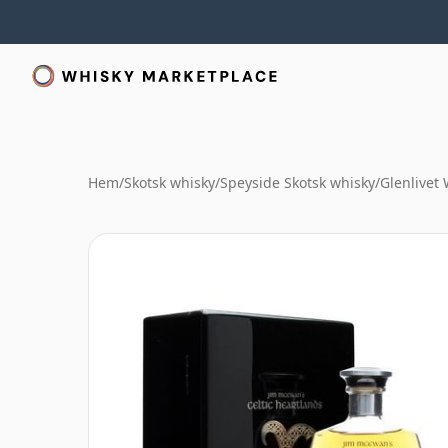
Hem
/
Skotsk whisky
/
Speyside Skotsk whisky
/
Glenlivet