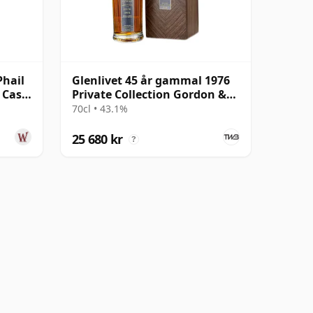
Phail
Glenlivet 45 år gammal 1976
e Cask
Private Collection Gordon &
MacPhail
70cl • 43.1%
25 680 kr
?