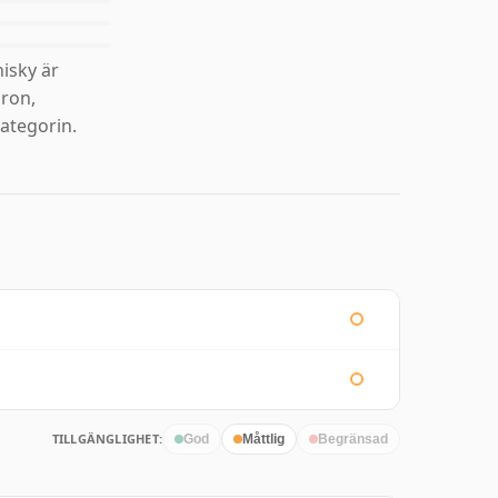
isky är
äron,
ategorin.
TILLGÄNGLIGHET:
God
Måttlig
Begränsad