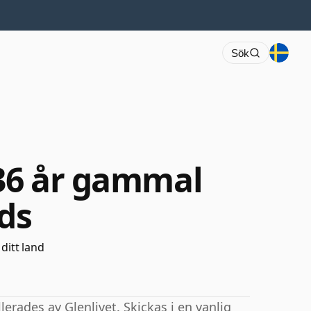
Sök
 36 år gammal
ds
 ditt land
erades av Glenlivet. Skickas i en vanlig