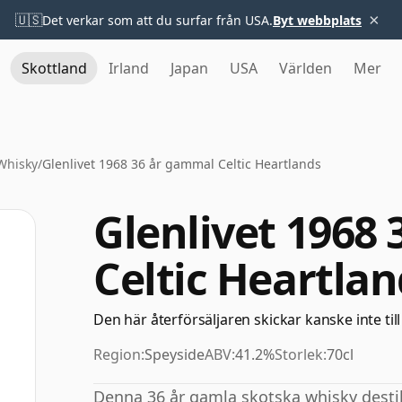
×
🇺🇸
Det verkar som att du surfar från USA.
Byt webbplats
Skottland
Irland
Japan
USA
Världen
Mer
 Whisky
/
Glenlivet 1968 36 år gammal Celtic Heartlands
Glenlivet 1968
Celtic Heartlan
Den här återförsäljaren skickar kanske inte till
Region:
Speyside
ABV:
41.2%
Storlek:
70cl
Denna 36 år gamla skotska whisky destill