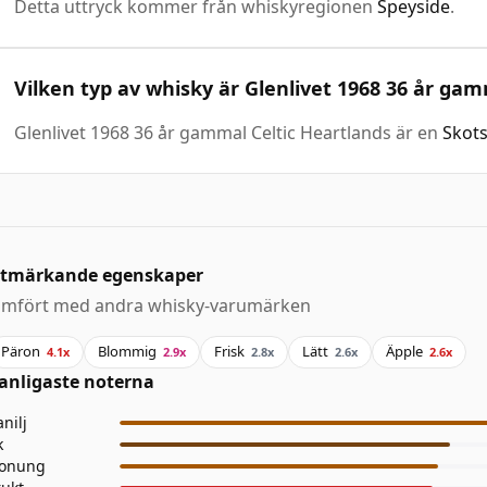
Detta uttryck kommer från whiskyregionen
Speyside
.
Vilken typ av whisky är Glenlivet 1968 36 år gam
Glenlivet 1968 36 år gammal Celtic Heartlands är en
Skots
tmärkande egenskaper
ämfört med andra whisky-varumärken
Päron
Blommig
Frisk
Lätt
Äpple
4.1x
2.9x
2.8x
2.6x
2.6x
anligaste noterna
anilj
k
onung