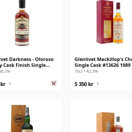
ivet Darkness - Oloroso
Glenlivet Mackillop's Ch
y Cask Finish Single
Single Cask #13626 1989 
1992 28 år gammal
gammal
 48.2%
70cl • 42.3%
 kr
5 350 kr
?
?