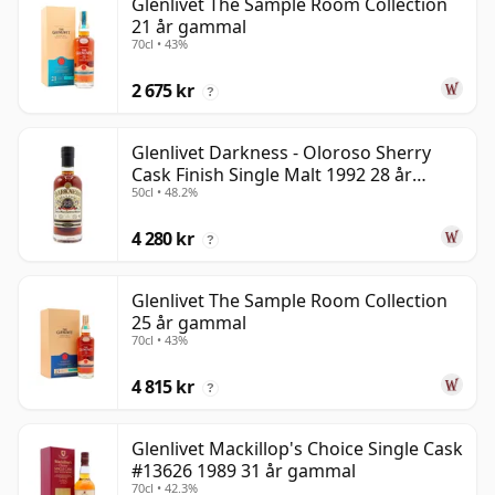
Glenlivet The Sample Room Collection
21 år gammal
70cl • 43%
2 675 kr
?
Glenlivet Darkness - Oloroso Sherry
Cask Finish Single Malt 1992 28 år
50cl • 48.2%
gammal
4 280 kr
?
Glenlivet The Sample Room Collection
25 år gammal
70cl • 43%
4 815 kr
?
Glenlivet Mackillop's Choice Single Cask
#13626 1989 31 år gammal
70cl • 42.3%