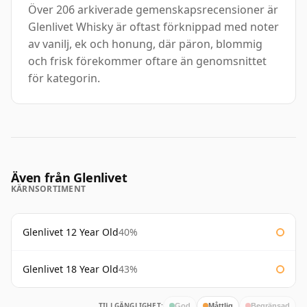
Över 206 arkiverade gemenskapsrecensioner är
Glenlivet Whisky är oftast förknippad med noter
av vanilj, ek och honung, där päron, blommig
och frisk förekommer oftare än genomsnittet
för kategorin.
Även från Glenlivet
KÄRNSORTIMENT
Glenlivet 12 Year Old
40%
Glenlivet 18 Year Old
43%
TILLGÄNGLIGHET:
God
Måttlig
Begränsad