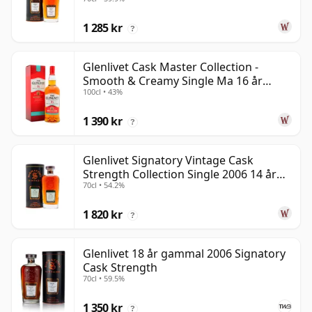
gammal
1 285 kr
?
Glenlivet Cask Master Collection -
Smooth & Creamy Single Ma 16 år
100cl • 43%
gammal
1 390 kr
?
Glenlivet Signatory Vintage Cask
Strength Collection Single 2006 14 år
70cl • 54.2%
gammal
1 820 kr
?
Glenlivet 18 år gammal 2006 Signatory
Cask Strength
70cl • 59.5%
1 350 kr
?