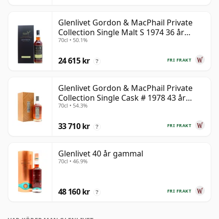
Glenlivet Gordon & MacPhail Private
Collection Single Malt S 1974 36 år
70cl • 50.1%
gammal
24 615 kr
FRI FRAKT
?
Glenlivet Gordon & MacPhail Private
Collection Single Cask # 1978 43 år
70cl • 54.3%
gammal
33 710 kr
FRI FRAKT
?
Glenlivet 40 år gammal
70cl • 46.9%
48 160 kr
FRI FRAKT
?