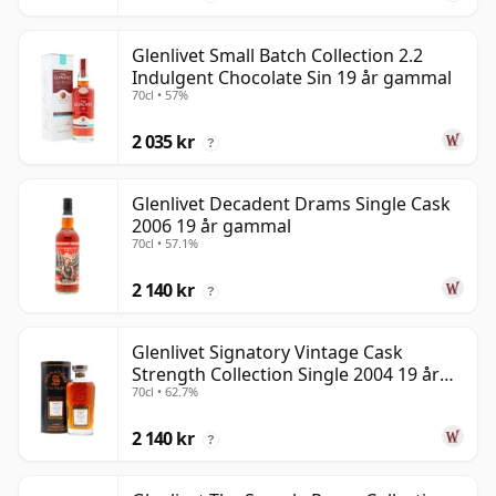
Glenlivet Small Batch Collection 2.2
Indulgent Chocolate Sin 19 år gammal
70cl • 57%
2 035 kr
?
Glenlivet Decadent Drams Single Cask
2006 19 år gammal
70cl • 57.1%
2 140 kr
?
Glenlivet Signatory Vintage Cask
Strength Collection Single 2004 19 år
70cl • 62.7%
gammal
2 140 kr
?