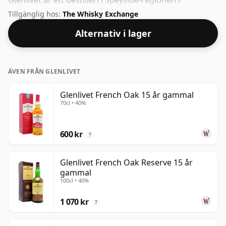
Glenlivet är ett destilleri i Speyside-regionen i
Skottland. Kommer i en vanlig 70cl flaska och
Tillgänglig hos:
The Whisky Exchange
buteljeras till ett hälsosamt ABV på 46%.
Alternativ i lager
ÄVEN FRÅN GLENLIVET
Glenlivet French Oak 15 år gammal
70cl • 40%
600 kr
?
Glenlivet French Oak Reserve 15 år
gammal
100cl • 40%
1 070 kr
?