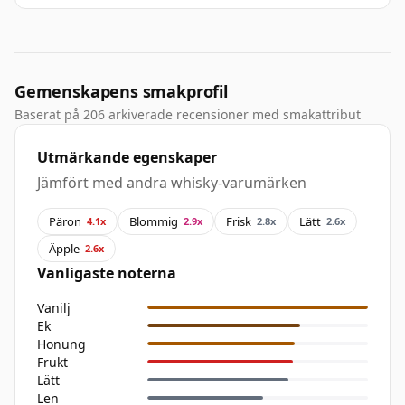
Gemenskapens smakprofil
Baserat på 206 arkiverade recensioner med smakattribut
Utmärkande egenskaper
Jämfört med andra whisky-varumärken
Päron
Blommig
Frisk
Lätt
4.1x
2.9x
2.8x
2.6x
Äpple
2.6x
Vanligaste noterna
Vanilj
Ek
Honung
Frukt
Lätt
Len