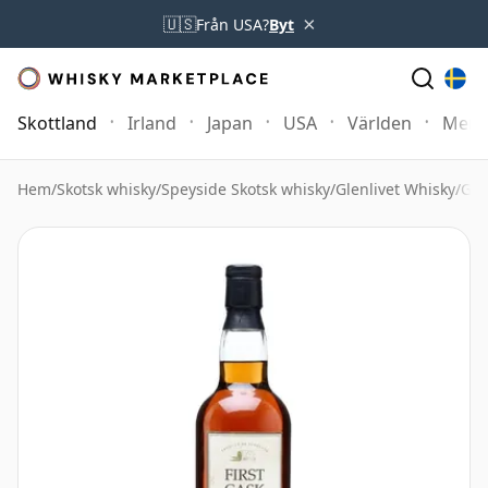
×
🇺🇸
Från USA?
Byt
Skottland
Irland
Japan
USA
Världen
Mer
Hem
/
Skotsk whisky
/
Speyside Skotsk whisky
/
Glenlivet Whisky
/
Gle