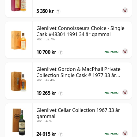
5 350 kr
?
Glenlivet Connoisseurs Choice - Single
Cask #48301 1991 34 år gammal
70cl • 52.7%
10 700 kr
FRI FRAKT
?
Glenlivet Gordon & MacPhail Private
Collection Single Cask # 1977 33 år
70cl • 42.4%
gammal
19 265 kr
FRI FRAKT
?
Glenlivet Cellar Collection 1967 33 år
gammal
70cl • 46%
24 615 kr
FRI FRAKT
?