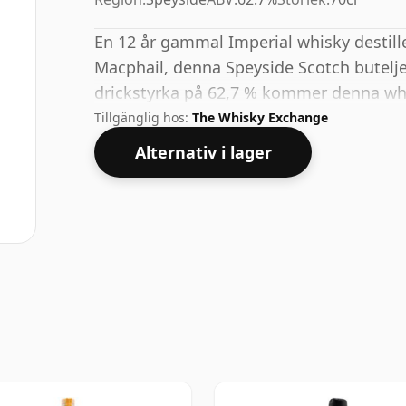
En 12 år gammal Imperial whisky destil
Macphail, denna Speyside Scotch butelj
drickstyrka på 62,7 % kommer denna whis
Tillgänglig hos:
The Whisky Exchange
Alternativ i lager