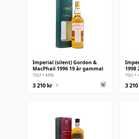
Imperial (silent) Gordon &
Imper
MacPhail 1996 19 år gammal
1998 
70cl • 43%
70cl •
3 210 kr
3 210
?