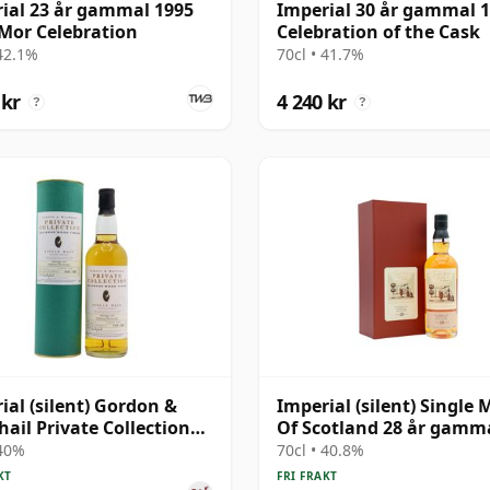
ial 23 år gammal 1995
Imperial 30 år gammal 
Mor Celebration
Celebration of the Cask
 42.1%
70cl • 41.7%
 kr
4 240 kr
?
?
ial (silent) Gordon &
Imperial (silent) Single 
ail Private Collection
Of Scotland 28 år gamm
dos Wood 1990 9 år
 40%
70cl • 40.8%
al
KT
FRI FRAKT