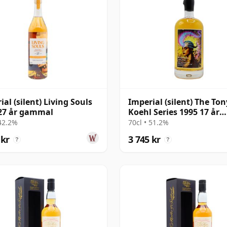
ial (silent) Living Souls
Imperial (silent) The Ton
27 år gammal
Koehl Series 1995 17 år
gammal
 42.2%
70cl • 51.2%
 kr
3 745 kr
?
?