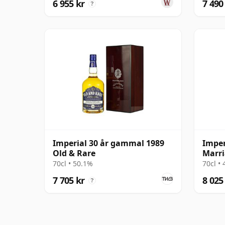
6 955 kr
7 490
?
Imperial 30 år gammal 1989
Imper
Old & Rare
Marri
Scotl
70cl • 50.1%
70cl •
7 705 kr
8 025
?