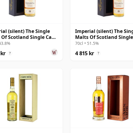
ial (silent) The Single
Imperial (silent) The Sin
 Of Scotland Single Cask
Malts Of Scotland Singl
 1994 24 år gammal
#7898 1995 24 år gamma
 43.8%
70cl • 51.5%
 kr
4 815 kr
?
?