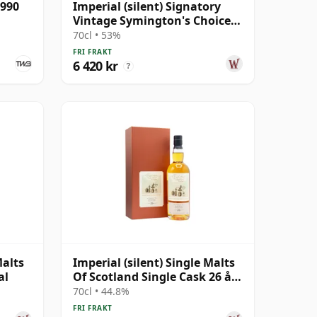
1990
Imperial (silent) Signatory
Vintage Symington's Choice
Single Cask # 1995 30 år
70cl • 53%
gammal
FRI FRAKT
6 420 kr
?
Malts
Imperial (silent) Single Malts
al
Of Scotland Single Cask 26 år
gammal
70cl • 44.8%
FRI FRAKT