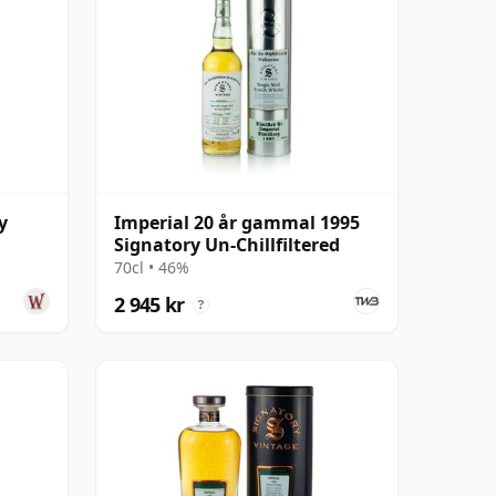
y
Imperial 20 år gammal 1995
Signatory Un-Chillfiltered
70cl • 46%
2 945 kr
?