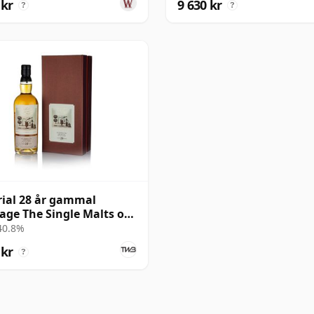
 kr
9 630 kr
?
?
ial 28 år gammal
age The Single Malts of
and
 40.8%
 kr
?