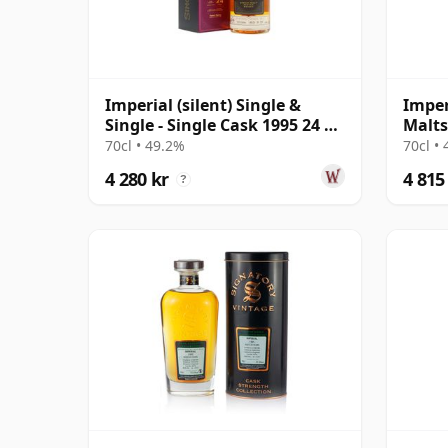
Imperial (silent) Single &
Imper
Single - Single Cask 1995 24 år
Malts
gammal
#5869
70cl • 49.2%
70cl •
4 280 kr
4 815
?