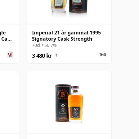
gle
Imperial 21 år gammal 1995
e Cask
Signatory Cask Strength
l
70cl • 56.7%
3 480 kr
?