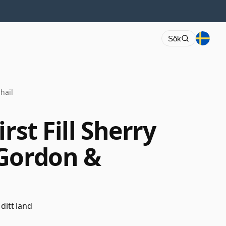
Sök
hail
rst Fill Sherry
 Gordon &
 ditt land