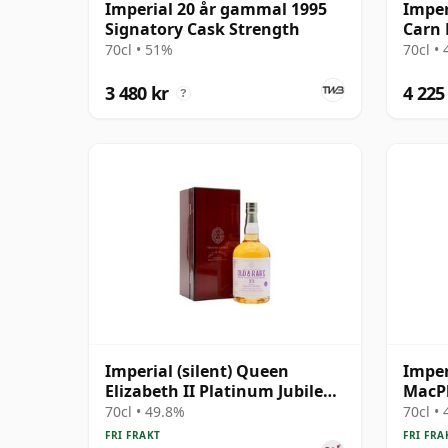
Imperial 20 år gammal 1995
Imper
Signatory Cask Strength
Carn 
70cl • 51%
70cl •
3 480 kr
4 225
?
Imperial (silent) Queen
Imper
Elizabeth II Platinum Jubilee
MacPh
Hunter Laing's 1998 23 år
Calva
70cl • 49.8%
70cl •
gammal
gamm
FRI FRAKT
FRI FRA