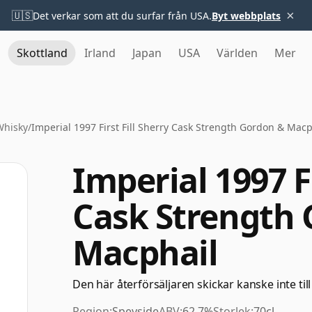
×
🇺🇸
Det verkar som att du surfar från USA.
Byt webbplats
Skottland
Irland
Japan
USA
Världen
Mer
Whisky
/
Imperial 1997 First Fill Sherry Cask Strength Gordon & Macp
Imperial 1997 Fi
Cask Strength
Macphail
Den här återförsäljaren skickar kanske inte till
Region:
Speyside
ABV:
62.7%
Storlek:
70cl