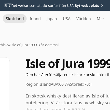
×
🇺🇸
Det verkar som att du surfar från USA.
Byt webbplats
Skottland
Irland
Japan
USA
Världen
Mer
Whisky
/
Isle of Jura 1999 3 år gammal
Isle of Jura 19
Den här återförsäljaren skickar kanske inte till
Region:
Island
ABV:
60.7%
Storlek:
70cl
En skotsk whisky destillerad av Isle of 
buteljering. Vi är stora fans av whisky 
denna buteljering har 60,7 %.