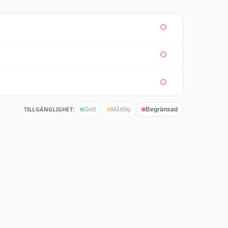
TILLGÄNGLIGHET:
God
Måttlig
Begränsad