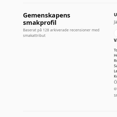
Gemenskapens
U
smakprofil
J
Baserat på 128 arkiverade recensioner med
smakattribut
V
T
H
R
S
L
K
Ö
o
s