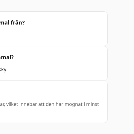
mal från?
ammal?
sky
.
ar, vilket innebar att den har mognat i minst