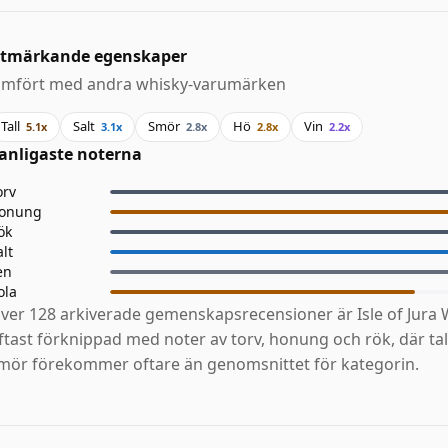
tmärkande egenskaper
ämfört med andra whisky-varumärken
Tall
Salt
Smör
Hö
Vin
5.1x
3.1x
2.8x
2.8x
2.2x
anligaste noterna
orv
onung
ök
alt
en
ola
ver 128 arkiverade gemenskapsrecensioner är Isle of Jura 
ftast förknippad med noter av torv, honung och rök, där tall
mör förekommer oftare än genomsnittet för kategorin.