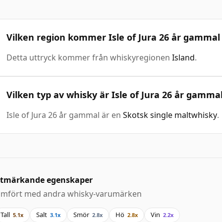
Vilken region kommer Isle of Jura 26 år gammal
Detta uttryck kommer från whiskyregionen
Island
.
Vilken typ av whisky är Isle of Jura 26 år gamma
Isle of Jura 26 år gammal är en
Skotsk single maltwhisky
.
tmärkande egenskaper
ämfört med andra whisky-varumärken
Tall
Salt
Smör
Hö
Vin
5.1x
3.1x
2.8x
2.8x
2.2x