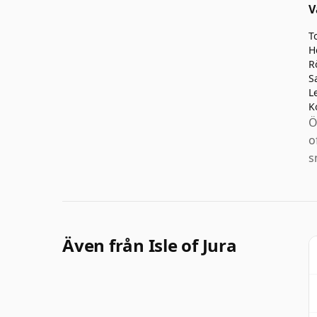
V
T
H
R
S
L
K
Ö
o
s
Även från Isle of Jura