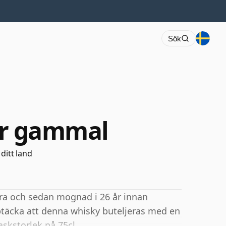
Sök
 år gammal
 ditt land
Jura och sedan mognad i 26 år innan
ptäcka att denna whisky buteljeras med en
askstorlek på 75cl.