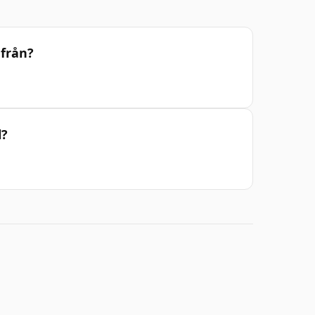
 från?
l?