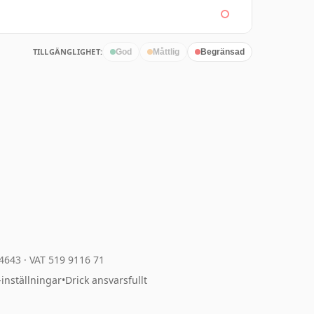
TILLGÄNGLIGHET:
God
Måttlig
Begränsad
04643
·
VAT 519 9116 71
-inställningar
•
Drick ansvarsfullt