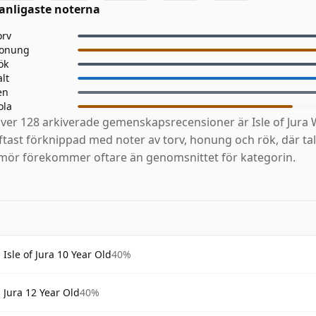
anligaste noterna
orv
onung
ök
alt
en
ola
ver 128 arkiverade gemenskapsrecensioner är Isle of Jura 
ftast förknippad med noter av torv, honung och rök, där tall
mör förekommer oftare än genomsnittet för kategorin.
Isle of Jura 10 Year Old
40%
Jura 12 Year Old
40%