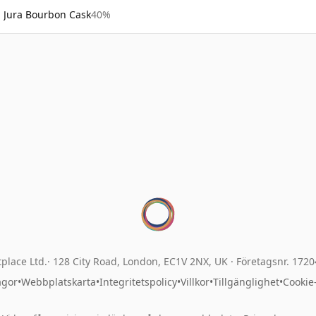
Jura Bourbon Cask
40%
place Ltd.
128 City Road, London, EC1V 2NX, UK ·
Företagsnr. 172
ågor
•
Webbplatskarta
•
Integritetspolicy
•
Villkor
•
Tillgänglighet
•
Cookie