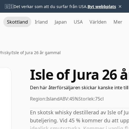
×
🇺🇸
Det verkar som att du surfar från USA.
Byt webbplats
Skottland
Irland
Japan
USA
Världen
Mer
Whisky
/
Isle of Jura 26 år gammal
Isle of Jura 26
Den här återförsäljaren skickar kanske inte till
Region:
Island
ABV:
45%
Storlek:
75cl
En skotsk whisky destillerad av Isle of 
buteljering. Vid 45 % kommer du att up
idealisk smutsstyrka. Kommer i vanlig fl