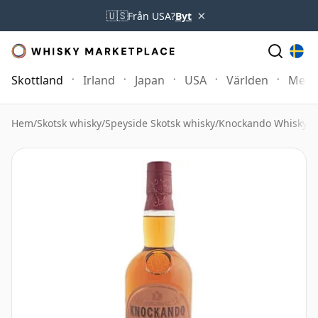
×
🇺🇸
Från USA?
Byt
Skottland
Irland
Japan
USA
Världen
Mer
Hem
/
Skotsk whisky
/
Speyside Skotsk whisky
/
Knockando Whisky
/
K