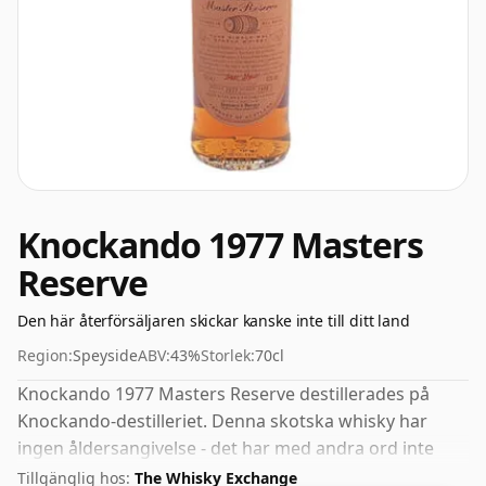
Knockando 1977 Masters
Reserve
Den här återförsäljaren skickar kanske inte till ditt land
Region:
Speyside
ABV:
43%
Storlek:
70cl
Knockando 1977 Masters Reserve destillerades på
Knockando-destilleriet. Denna skotska whisky har
ingen åldersangivelse - det har med andra ord inte
deklarerats hur länge spriten i flaskan har mognats.
Tillgänglig hos:
The Whisky Exchange