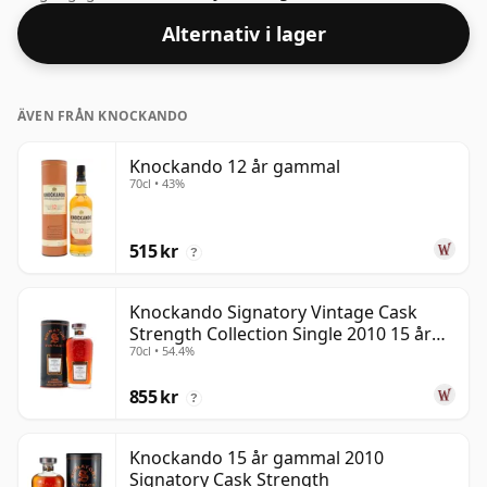
Whiskyn buteljeras med ett anständigt ABV på 43 %,
Alternativ i lager
ett steg upp från standardnivån på 40 %, och levereras
i de facto-flaskstorleken på 70 cl.
ÄVEN FRÅN KNOCKANDO
Knockando 12 år gammal
70cl • 43%
515 kr
?
Knockando Signatory Vintage Cask
Strength Collection Single 2010 15 år
70cl • 54.4%
gammal
855 kr
?
Knockando 15 år gammal 2010
Signatory Cask Strength