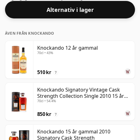
Alternativ i lager
ÄVEN FRÅN KNOCKANDO
Knockando 12 år gammal
70cl • 43%
510 kr
?
Knockando Signatory Vintage Cask
Strength Collection Single 2010 15 år
70cl • 54.4%
gammal
850 kr
?
Knockando 15 år gammal 2010
Signatory Cask Strength