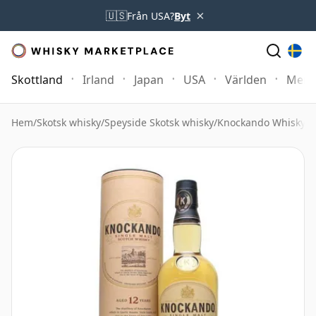
×
🇺🇸
Från USA?
Byt
Skottland
Irland
Japan
USA
Världen
Mer
Hem
/
Skotsk whisky
/
Speyside Skotsk whisky
/
Knockando Whisky
/
K