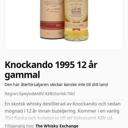
Knockando 1995 12 år
gammal
Den här återförsäljaren skickar kanske inte till ditt land
Region:
Speyside
ABV:
43%
Storlek:
70cl
En skotsk whisky destillerad av Knockando och sedan
mognad i 12 år innan buteljering. Kommer i en vanlig
70cl flaska och buteljeras till ett hälsosamt ABV på
43%.
Tillgänglig hos:
The Whisky Exchange