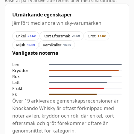
Baserat på 19 arkiverade recensioner med smakattribut
Utmärkande egenskaper
Jämfört med andra whisky-varumärken
Enkel
Kort Eftersmak
Gröt
27.6x
23.6x
17.8x
Mjuk
Kemikalier
16.6x
14.6x
Vanligaste noterna
Len
Kryddor
Rök
Lätt
Frukt
Ek
Över 19 arkiverade gemenskapsrecensioner är
Knockando Whisky är oftast förknippad med
noter av len, kryddor och rök, där enkel, kort
eftersmak och gröt förekommer oftare än
genomsnittet för kategorin.