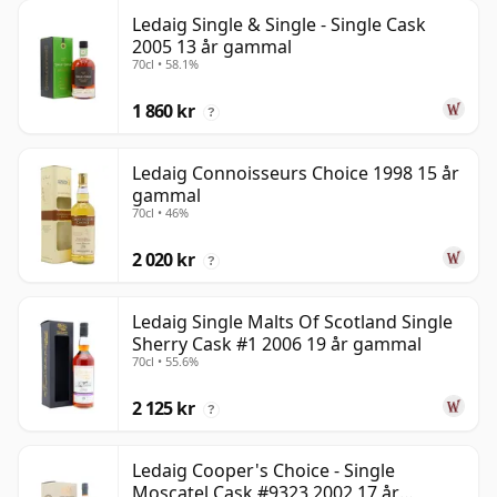
Ledaig Single & Single - Single Cask
2005 13 år gammal
70cl • 58.1%
1 860 kr
?
Ledaig Connoisseurs Choice 1998 15 år
gammal
70cl • 46%
2 020 kr
?
Ledaig Single Malts Of Scotland Single
Sherry Cask #1 2006 19 år gammal
70cl • 55.6%
2 125 kr
?
Ledaig Cooper's Choice - Single
Moscatel Cask #9323 2002 17 år