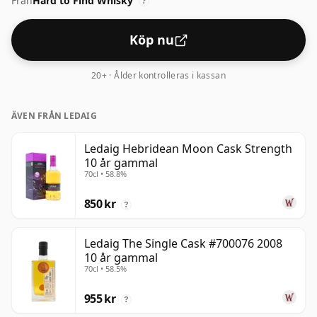
Från
Hard to Find Whisky
70cl.
?
Köp nu
20+ · Ålder kontrolleras i kassan
ÄVEN FRÅN LEDAIG
Ledaig Hebridean Moon Cask Strength
10 år gammal
70cl • 58.8%
850 kr
?
Ledaig The Single Cask #700076 2008
10 år gammal
70cl • 58.5%
955 kr
?