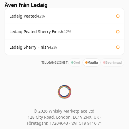
Även från Ledaig
Ledaig Peated
42%
Ledaig Peated Sherry Finish
42%
Ledaig Sherry Finish
42%
TILLGÄNGLIGHET:
God
Måttlig
Begränsad
© 2026 Whisky Marketplace Ltd.
128 City Road, London, EC1V 2NX, UK ·
Företagsnr. 17204643
·
VAT 519 9116 71