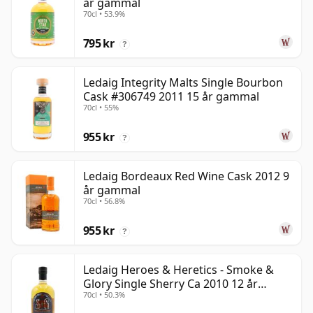
år gammal
70cl • 53.9%
795 kr
?
Ledaig Integrity Malts Single Bourbon
Cask #306749 2011 15 år gammal
70cl • 55%
955 kr
?
Ledaig Bordeaux Red Wine Cask 2012 9
år gammal
70cl • 56.8%
955 kr
?
Ledaig Heroes & Heretics - Smoke &
Glory Single Sherry Ca 2010 12 år
70cl • 50.3%
gammal