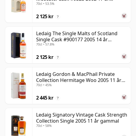
70cl • 53.5%
gammal
2 125 kr
?
Ledaig The Single Malts of Scotland
Single Cask #900177 2005 14 år
70cl • 57.8%
gammal
2 125 kr
?
Ledaig Gordon & MacPhail Private
Collection Hermitage Woo 2005 11 år
70cl • 45%
gammal
2 445 kr
?
Ledaig Signatory Vintage Cask Strength
Collection Single 2005 11 år gammal
70cl • 58%