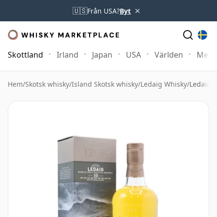
×
🇺🇸
Från USA?
Byt
Skottland
Irland
Japan
USA
Världen
Mer
Hem
/
Skotsk whisky
/
Island Skotsk whisky
/
Ledaig Whisky
/
Ledaig 