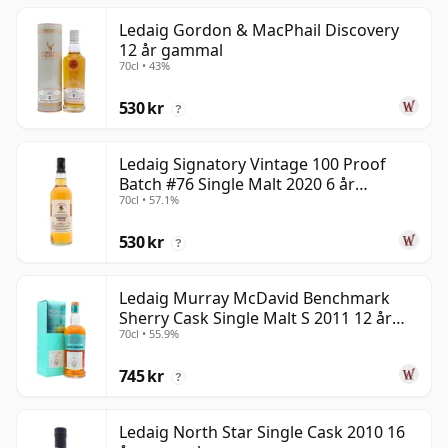
Ledaig Gordon & MacPhail Discovery
12 år gammal
70cl • 43%
530 kr
?
Ledaig Signatory Vintage 100 Proof
Batch #76 Single Malt 2020 6 år
70cl • 57.1%
gammal
530 kr
?
Ledaig Murray McDavid Benchmark
Sherry Cask Single Malt S 2011 12 år
70cl • 55.9%
gammal
745 kr
?
Ledaig North Star Single Cask 2010 16