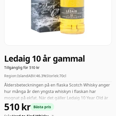
Ledaig 10 år gammal
Tillgänglig för 510 kr
Region:
Island
ABV:
46.3%
Storlek:
70cl
Åldersbeteckningen på en flaska Scotch Whisky anger
hur många år den yngsta whiskyn i flaskan har
mognat på ekfat. När det gäller Ledaig 10 Year Old är
510 kr
det 10 år. Vid 46,3 % ABV är denna alkoholhalt mer än
Bästa pris
acceptabel. Buteljerat i standardutgåvans storlek på