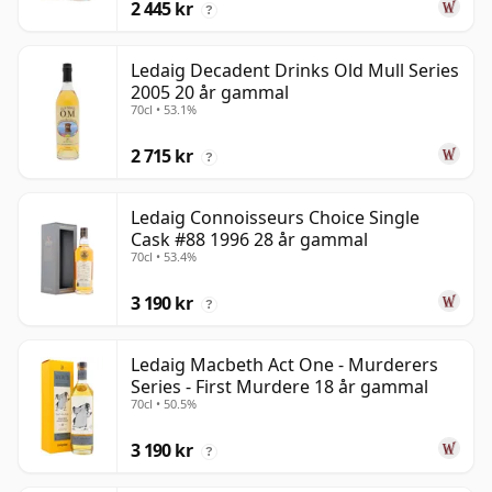
2 445 kr
?
Ledaig Decadent Drinks Old Mull Series
2005 20 år gammal
70cl • 53.1%
2 715 kr
?
Ledaig Connoisseurs Choice Single
Cask #88 1996 28 år gammal
70cl • 53.4%
3 190 kr
?
Ledaig Macbeth Act One - Murderers
Series - First Murdere 18 år gammal
70cl • 50.5%
3 190 kr
?