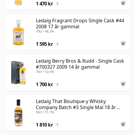
1 470 kr
?
Ledaig Fragrant Drops Single Cask #44
2008 17 år gammal
70cl • 48.2%
1 595 kr
?
Ledaig Berry Bros & Rudd - Single Cask
#700327 2009 14 år gammal
70cl • 53.5%
1 700 kr
?
Ledaig That Boutique-y Whisky
Company Batch #3 Single Mal 18 år
50cl • 51.7%
gammal
1 810 kr
?