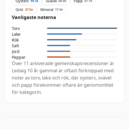
Oysters
Svavel
Papp
94.3x
60.0x
47.1x
Gröt
Mineral
27.5x
17.4x
Vanligaste noterna
Torv
Lake
Rök
Salt
Jord
Peppar
Över 11 arkiverade gemenskapsrecensioner är
Ledaig 10 år gammal är oftast förknippad med
noter av torv, lake och rök, där oysters, svavel
och papp förekommer oftare än genomsnittet
för kategorin.