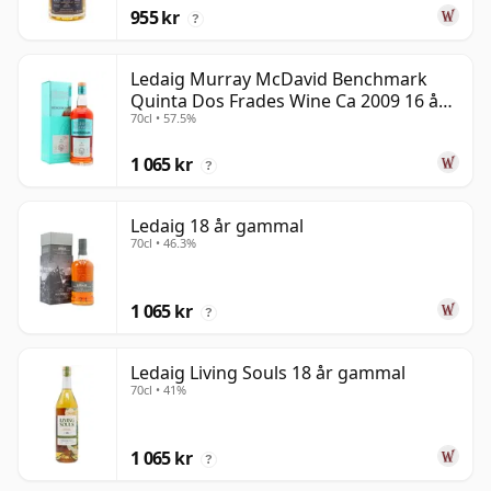
955 kr
?
Ledaig Murray McDavid Benchmark
Quinta Dos Frades Wine Ca 2009 16 år
70cl • 57.5%
gammal
1 065 kr
?
Ledaig 18 år gammal
70cl • 46.3%
1 065 kr
?
Ledaig Living Souls 18 år gammal
70cl • 41%
1 065 kr
?