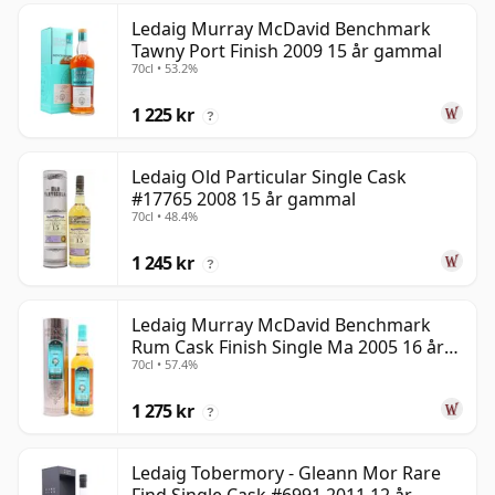
Ledaig Murray McDavid Benchmark
Tawny Port Finish 2009 15 år gammal
70cl • 53.2%
1 225 kr
?
Ledaig Old Particular Single Cask
#17765 2008 15 år gammal
70cl • 48.4%
1 245 kr
?
Ledaig Murray McDavid Benchmark
Rum Cask Finish Single Ma 2005 16 år
70cl • 57.4%
gammal
1 275 kr
?
Ledaig Tobermory - Gleann Mor Rare