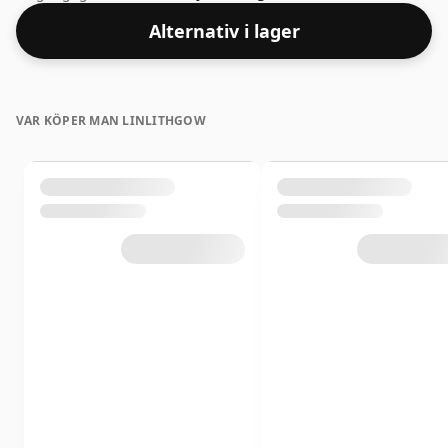
detta säkert att ta några droppar vatten av god
Alternativ i lager
kvalitet för att frigöra tjänsterna.
VAR KÖPER MAN LINLITHGOW