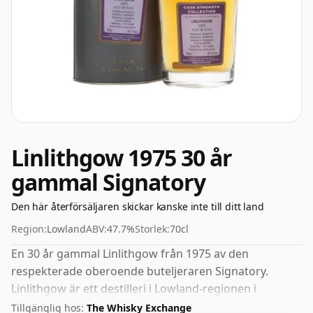
Linlithgow 1975 30 år
gammal Signatory
Den här återförsäljaren skickar kanske inte till ditt land
Region:
Lowland
ABV:
47.7%
Storlek:
70cl
En 30 år gammal Linlithgow från 1975 av den
respekterade oberoende buteljeraren Signatory.
Linlithgow är ett destilleri i Lowland-regionen i
Skottland. Behagligt buteljerat till 47,7 % ABV kommer
Tillgänglig hos:
The Whisky Exchange