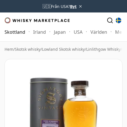
×
🇺🇸
Från USA?
Byt
Skottland
Irland
Japan
USA
Världen
Mer
Hem
/
Skotsk whisky
/
Lowland Skotsk whisky
/
Linlithgow Whisky
/
Li