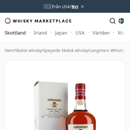
×
🇺🇸
Från USA?
Byt
Skottland
Irland
Japan
USA
Världen
Mer
Hem
/
Skotsk whisky
/
Speyside Skotsk whisky
/
Longmorn Whisky
/
L