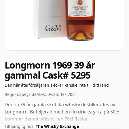
Longmorn 1969 39 år
gammal Cask# 5295
Den här återförsäljaren skickar kanske inte till ditt land
Region:
Speyside
ABV:
50%
Storlek:
70cl
Denna 39 år gamla skotska whisky destillerades av
Longmorn. Buteljerad med en fin drickstyrka på 50%
kommer denna whisky i en 70cl flaska.
Tillgänglig hos:
The Whisky Exchange