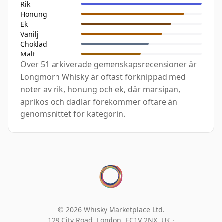
Rik
Honung
Ek
Vanilj
Choklad
Malt
Över 51 arkiverade gemenskapsrecensioner är
Longmorn Whisky är oftast förknippad med
noter av rik, honung och ek, där marsipan,
aprikos och dadlar förekommer oftare än
genomsnittet för kategorin.
© 2026 Whisky Marketplace Ltd.
128 City Road, London, EC1V 2NX, UK ·