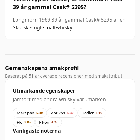
39 år gammal Cask# 5295?
Longmorn 1969 39 år gammal Cask# 5295 är en
Skotsk single maltwhisky
.
Gemenskapens smakprofil
Baserat på 51 arkiverade recensioner med smakattribut
Utmärkande egenskaper
Jämfört med andra whisky-varumärken
Marsipan
Aprikos
Dadlar
6.4x
5.3x
5.1x
Hö
Fikon
5.0x
4.7x
Vanligaste noterna