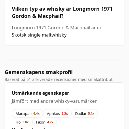
Vilken typ av whisky är Longmorn 1971
Gordon & Macphail?
Longmorn 1971 Gordon & Macphail är en
Skotsk single maltwhisky
.
Gemenskapens smakprofil
Baserat på 51 arkiverade recensioner med smakattribut
Utmärkande egenskaper
Jämfört med andra whisky-varumärken
Marsipan
Aprikos
Dadlar
6.4x
5.3x
5.1x
Hö
Fikon
5.0x
4.7x