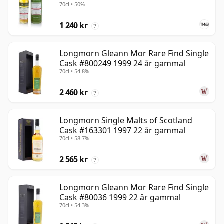
70cl • 50%
1 240 kr
?
Longmorn Gleann Mor Rare Find Single
Cask #800249 1999 24 år gammal
70cl • 54.8%
2 460 kr
?
Longmorn Single Malts of Scotland
Cask #163301 1997 22 år gammal
70cl • 58.7%
2 565 kr
?
Longmorn Gleann Mor Rare Find Single
Cask #80036 1999 22 år gammal
70cl • 54.3%