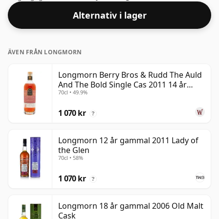
"munkänslan" och den fulla smaken av whisky.
Alternativ i lager
ÄVEN FRÅN LONGMORN
Longmorn Berry Bros & Rudd The Auld
And The Bold Single Cas 2011 14 år
70cl • 49.9%
gammal
1 070 kr
?
Longmorn 12 år gammal 2011 Lady of
the Glen
70cl • 58%
1 070 kr
?
Longmorn 18 år gammal 2006 Old Malt
Cask