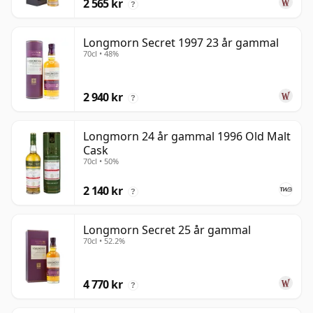
2 565 kr
?
Longmorn Secret 1997 23 år gammal
70cl • 48%
2 940 kr
?
Longmorn 24 år gammal 1996 Old Malt
Cask
70cl • 50%
2 140 kr
?
Longmorn Secret 25 år gammal
70cl • 52.2%
4 770 kr
?