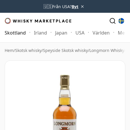
×
🇺🇸
Från USA?
Byt
Skottland
Irland
Japan
USA
Världen
Mer
Hem
/
Skotsk whisky
/
Speyside Skotsk whisky
/
Longmorn Whisky
/
L