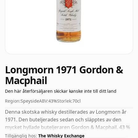
Longmorn 1971 Gordon &
Macphail
Den här återförsäljaren skickar kanske inte till ditt land
Region:
Speyside
ABV:
43%
Storlek:
70cl
Denna skotska whisky destillerades av Longmorn år
1971. Den buteljerades sedan och släpptes av den
mycket hyllade buteljeraren Gordon & Macphail. 43 %
anses av många vara ett bra ABV för att uppleva
Tillgänglig hos:
The Whisky Exchange