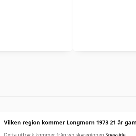
Vilken region kommer Longmorn 1973 21 år gamm
Detta uttryck kommer från whiskyregionen
Speyside
.