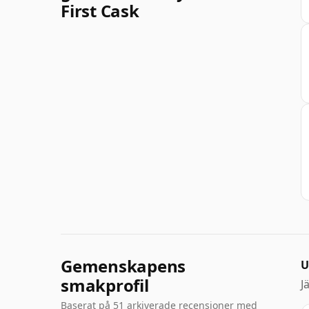
First Cask
Gemenskapens
U
smakprofil
J
Baserat på 51 arkiverade recensioner med