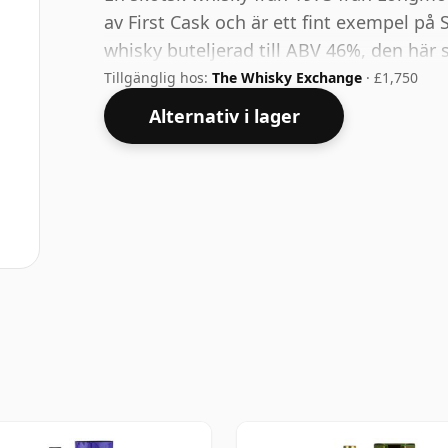
av First Cask och är ett fint exempel på Sp
whisky buteljerad till ABV 46%, den här s
Tillgänglig hos:
The Whisky Exchange
· £1,750
Alternativ i lager