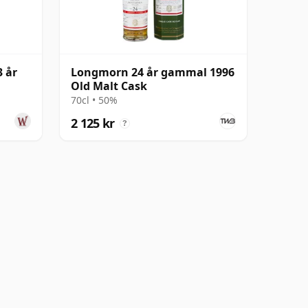
 år
Longmorn 24 år gammal 1996
Old Malt Cask
70cl • 50%
2 125 kr
?