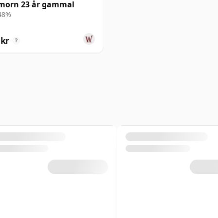
morn 23 år gammal
 48%
 kr
?