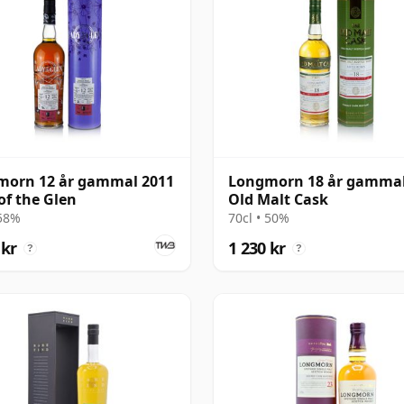
morn 12 år gammal 2011
Longmorn 18 år gammal
of the Glen
Old Malt Cask
 58%
70cl • 50%
 kr
1 230 kr
?
?