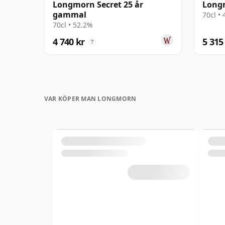
Longmorn Secret 25 år
Long
gammal
70cl •
70cl • 52.2%
4 740 kr
5 315
?
VAR KÖPER MAN LONGMORN