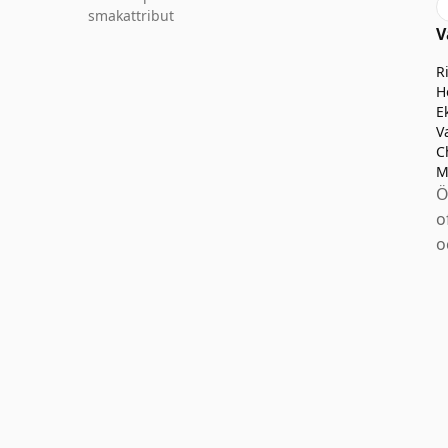
smakattribut
V
R
H
E
V
C
M
Ö
o
o