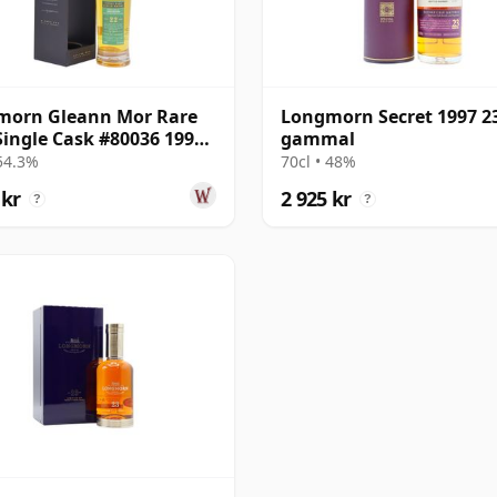
morn Gleann Mor Rare
Longmorn Secret 1997 23
Single Cask #80036 1999
gammal
r gammal
 54.3%
70cl • 48%
 kr
2 925 kr
?
?