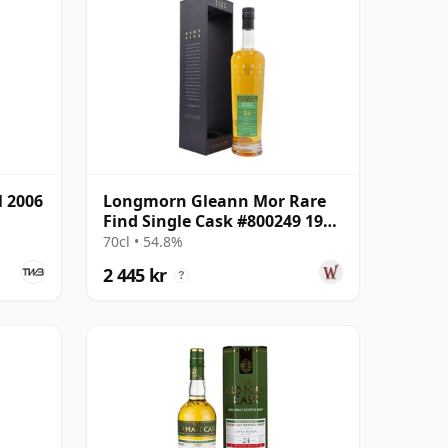
 2006
Longmorn Gleann Mor Rare
Find Single Cask #800249 1999
24 år gammal
70cl • 54.8%
2 445 kr
?