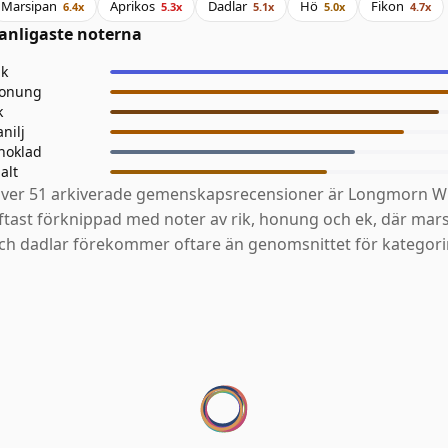
Marsipan
Aprikos
Dadlar
Hö
Fikon
6.4x
5.3x
5.1x
5.0x
4.7x
anligaste noterna
ik
onung
k
anilj
hoklad
alt
ver 51 arkiverade gemenskapsrecensioner är Longmorn Wh
ftast förknippad med noter av rik, honung och ek, där mars
ch dadlar förekommer oftare än genomsnittet för kategori