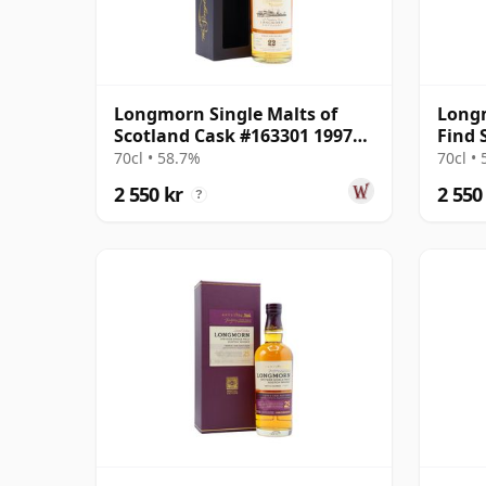
Longmorn Single Malts of
Long
Scotland Cask #163301 1997
Find 
22 år gammal
22 å
70cl • 58.7%
70cl •
2 550 kr
2 550
?