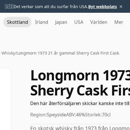
×
🇺🇸
Det verkar som att du surfar från USA.
Byt webbplats
Skottland
Irland
Japan
USA
Världen
Mer
 Whisky
/
Longmorn 1973 21 år gammal Sherry Cask First Cask
Longmorn 1973
Sherry Cask Fir
Den här återförsäljaren skickar kanske inte till
Region:
Speyside
ABV:
46%
Storlek:
70cl
En skotsk whisky från 1973 från Longmo