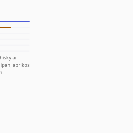
isky är
ipan, aprikos
n.