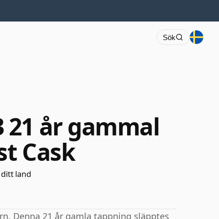
Sök
 21 år gammal
st Cask
 ditt land
rn. Denna 21 år gamla tappning släpptes