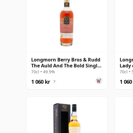
Longmorn Berry Bros & Rudd
Long
The Auld And The Bold Single
Lady 
Cas 2011 14 år gammal
70cl • 49.9%
70cl •
1 060 kr
1 060
?