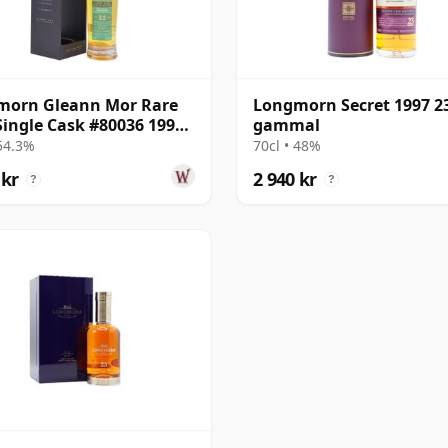
morn Gleann Mor Rare
Longmorn Secret 1997 23
Single Cask #80036 1999
gammal
r gammal
 54.3%
70cl • 48%
 kr
2 940 kr
?
?