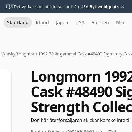
×
🇺🇸
Det verkar som att du surfar från USA.
Byt webbplats
Skottland
Irland
Japan
USA
Världen
Mer
 Whisky
/
Longmorn 1992 20 år gammal Cask #48490 Signatory Cask 
Longmorn 1992
Cask #48490 Si
Strength Colle
Den här återförsäljaren skickar kanske inte till
Region:
Speyside
ABV:
55.8%
Storlek:
70cl