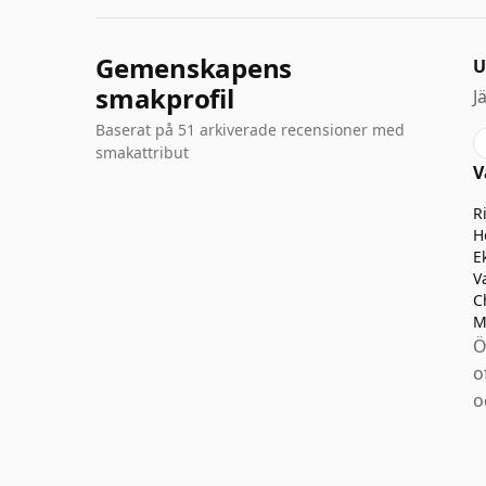
Gemenskapens
U
smakprofil
J
Baserat på 51 arkiverade recensioner med
smakattribut
V
R
H
E
V
C
M
Ö
o
o