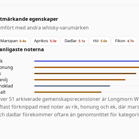
tmärkande egenskaper
ämfört med andra whisky-varumärken
Marsipan
Aprikos
Dadlar
Hö
Fikon
6.4x
5.3x
5.1x
5.0x
4.7x
anligaste noterna
ik
onung
k
anilj
hoklad
alt
ver 51 arkiverade gemenskapsrecensioner är Longmorn Wh
ftast förknippad med noter av rik, honung och ek, där mars
ch dadlar förekommer oftare än genomsnittet för kategori