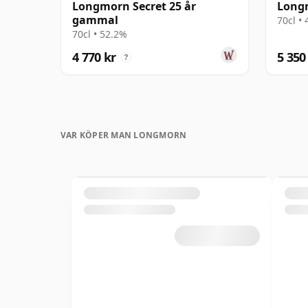
Longmorn Secret 25 år
Long
gammal
70cl •
70cl • 52.2%
4 770 kr
5 350
?
VAR KÖPER MAN LONGMORN