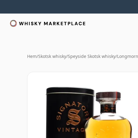
Hem
/
Skotsk whisky
/
Speyside Skotsk whisky
/
Longmorn