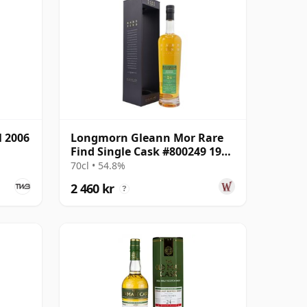
 2006
Longmorn Gleann Mor Rare
Find Single Cask #800249 1999
24 år gammal
70cl • 54.8%
2 460 kr
?