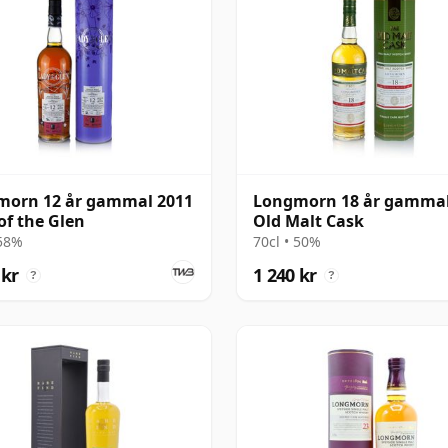
morn 12 år gammal 2011
Longmorn 18 år gammal
of the Glen
Old Malt Cask
 58%
70cl • 50%
 kr
1 240 kr
?
?