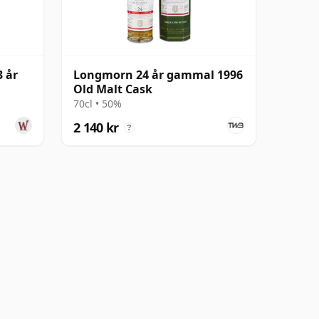
 år
Longmorn 24 år gammal 1996
Old Malt Cask
70cl • 50%
2 140 kr
?