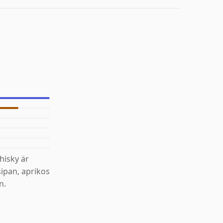
isky är
ipan, aprikos
n.