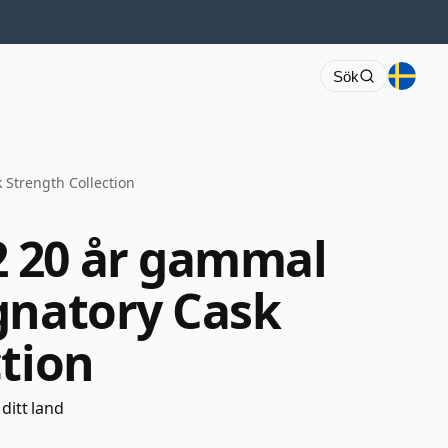
Sök
Strength Collection
 20 år gammal
gnatory Cask
ction
 ditt land