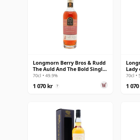
Longmorn Berry Bros & Rudd
Long
The Auld And The Bold Single
Lady 
Cas 2011 14 år gammal
70cl • 49.9%
70cl •
1 070 kr
1 070
?