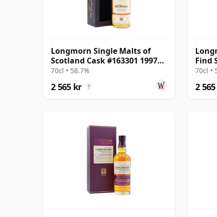
Longmorn Single Malts of
Long
Scotland Cask #163301 1997
Find 
22 år gammal
22 å
70cl • 58.7%
70cl •
2 565 kr
2 565
?