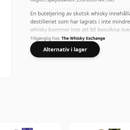
En buteljering av skotsk whisky innehål
destilleriet som har lagrats i inte mindr
whisky kommer inte att bli besvikna öv
% ABV.
Tillgänglig hos:
The Whisky Exchange
Alternativ i lager