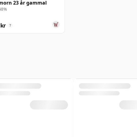
morn 23 år gammal
 48%
 kr
?