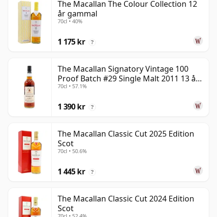
The Macallan The Colour Collection 12
år gammal
70cl • 40%
1 175 kr
?
The Macallan Signatory Vintage 100
Proof Batch #29 Single Malt 2011 13 år
70cl • 57.1%
gammal
1 390 kr
?
The Macallan Classic Cut 2025 Edition
Scot
70cl • 50.6%
1 445 kr
?
The Macallan Classic Cut 2024 Edition
Scot
70cl • 52.4%