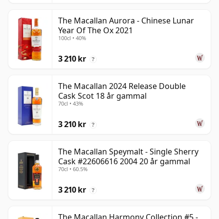
The Macallan Aurora - Chinese Lunar
Year Of The Ox 2021
100cl • 40%
3 210 kr
?
The Macallan 2024 Release Double
Cask Scot 18 år gammal
70cl • 43%
3 210 kr
?
The Macallan Speymalt - Single Sherry
Cask #22606616 2004 20 år gammal
70cl • 60.5%
3 210 kr
?
The Macallan Harmony Collection #5 -