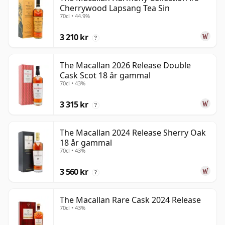
Cherrywood Lapsang Tea Sin
70cl • 44.9%
3 210 kr
?
The Macallan 2026 Release Double
Cask Scot 18 år gammal
70cl • 43%
3 315 kr
?
The Macallan 2024 Release Sherry Oak
18 år gammal
70cl • 43%
3 560 kr
?
The Macallan Rare Cask 2024 Release
70cl • 43%