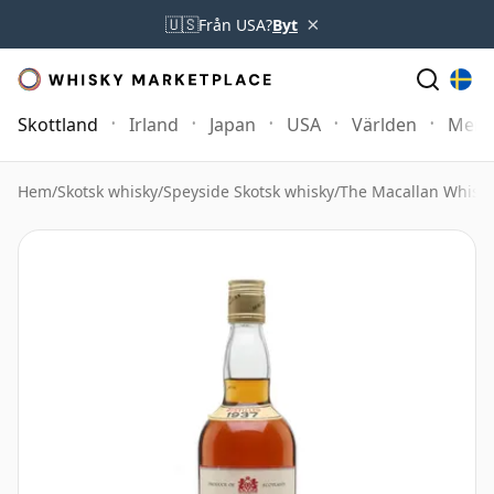
×
🇺🇸
Från USA?
Byt
Skottland
Irland
Japan
USA
Världen
Mer
Hem
/
Skotsk whisky
/
Speyside Skotsk whisky
/
The Macallan Whisk