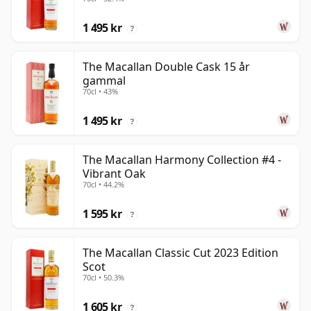
1 495 kr
?
The Macallan Double Cask 15 år
gammal
70cl • 43%
1 495 kr
?
The Macallan Harmony Collection #4 -
Vibrant Oak
70cl • 44.2%
1 595 kr
?
The Macallan Classic Cut 2023 Edition
Scot
70cl • 50.3%
1 605 kr
?