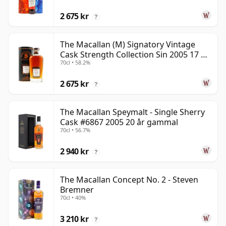
2 675 kr
?
The Macallan (M) Signatory Vintage
Cask Strength Collection Sin 2005 17 år
70cl • 58.2%
gammal
2 675 kr
?
The Macallan Speymalt - Single Sherry
Cask #6867 2005 20 år gammal
70cl • 56.7%
2 940 kr
?
The Macallan Concept No. 2 - Steven
Bremner
70cl • 40%
3 210 kr
?