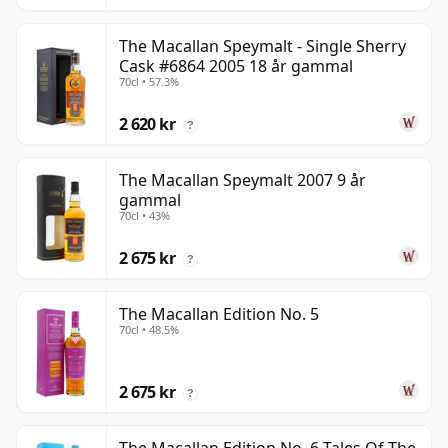
The Macallan Speymalt - Single Sherry
Cask #6864 2005 18 år gammal
70cl • 57.3%
2 620 kr
?
The Macallan Speymalt 2007 9 år
gammal
70cl • 43%
2 675 kr
?
The Macallan Edition No. 5
70cl • 48.5%
2 675 kr
?