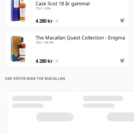
Cask Scot 18 år gammal
70cl • 43%
4 280 kr
?
The Macallan Quest Collection - Enigma
70cl • 44.9%
4 280 kr
?
VAR KÖPER MAN THE MACALLAN