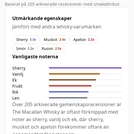
Baserat på 205 arkiverade recensioner med smakattribut
Utmärkande egenskaper
Jämfört med andra whisky-varumärken
Sherry
Muskot
Apelsin
3.3x
2.4x
2.2x
Smör
Russin
2.2x
2.2x
Vanligaste noterna
Sherry
Vanilj
Ek
Frukt
Rik
Len
Över 205 arkiverade gemenskapsrecensioner är
The Macallan Whisky är oftast förknippad med
noter av sherry, vanilj och ek, där sherry,
muskot och apelsin förekommer oftare än