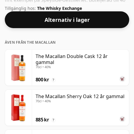
fint exempel på Speyside-destilleriet. Buteljerad till 40
% ABV, kommer detta inte att blåsa av dina strumpor
Tillgänglig hos:
The Whisky Exchange
när det gäller styrka, men kommer säkerligen att vara
Alternativ i lager
en tjusig anda.
ÄVEN FRÅN THE MACALLAN
The Macallan Double Cask 12 år
gammal
70cl • 40%
800 kr
?
The Macallan Sherry Oak 12 år gammal
70cl • 40%
885 kr
?