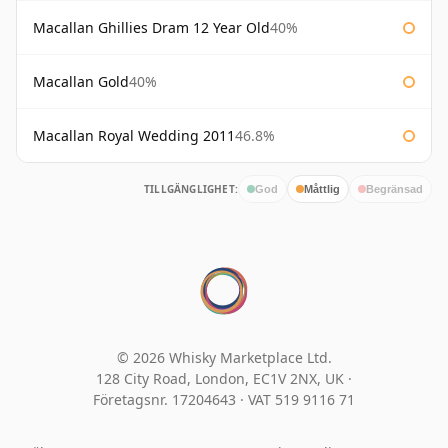
Macallan Ghillies Dram 12 Year Old
40%
Macallan Gold
40%
Macallan Royal Wedding 2011
46.8%
TILLGÄNGLIGHET:
God
Måttlig
Begränsad
© 2026 Whisky Marketplace Ltd.
128 City Road, London, EC1V 2NX, UK ·
Företagsnr. 17204643
·
VAT 519 9116 71