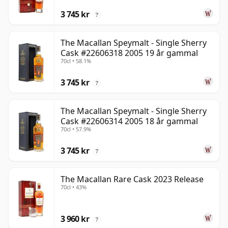
3 745 kr
?
The Macallan Speymalt - Single Sherry
Cask #22606318 2005 19 år gammal
70cl • 58.1%
3 745 kr
?
The Macallan Speymalt - Single Sherry
Cask #22606314 2005 18 år gammal
70cl • 57.9%
3 745 kr
?
The Macallan Rare Cask 2023 Release
70cl • 43%
3 960 kr
?