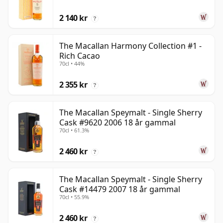
2 140 kr
?
The Macallan Harmony Collection #1 -
Rich Cacao
70cl • 44%
2 355 kr
?
The Macallan Speymalt - Single Sherry
Cask #9620 2006 18 år gammal
70cl • 61.3%
2 460 kr
?
The Macallan Speymalt - Single Sherry
Cask #14479 2007 18 år gammal
70cl • 55.9%
2 460 kr
?