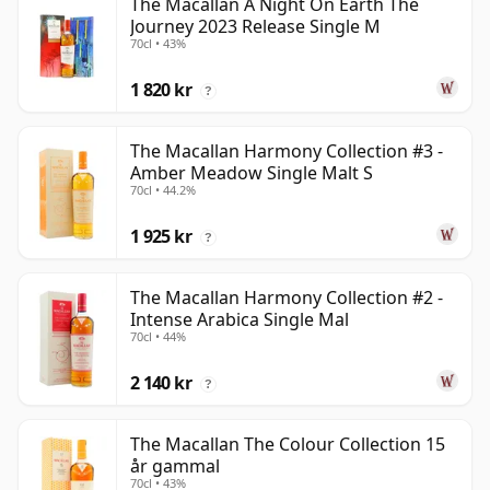
The Macallan A Night On Earth The
Journey 2023 Release Single M
70cl • 43%
1 820 kr
?
The Macallan Harmony Collection #3 -
Amber Meadow Single Malt S
70cl • 44.2%
1 925 kr
?
The Macallan Harmony Collection #2 -
Intense Arabica Single Mal
70cl • 44%
2 140 kr
?
The Macallan The Colour Collection 15
år gammal
70cl • 43%