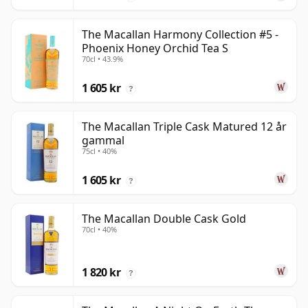
The Macallan Harmony Collection #5 -
Phoenix Honey Orchid Tea S
70cl • 43.9%
1 605 kr
?
The Macallan Triple Cask Matured 12 år
gammal
75cl • 40%
1 605 kr
?
The Macallan Double Cask Gold
70cl • 40%
1 820 kr
?