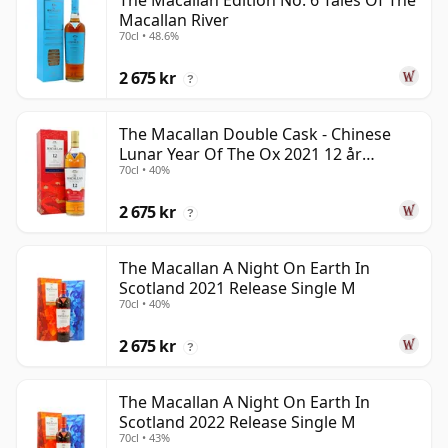
The Macallan Edition No. 6 Tales Of The
Macallan River
70cl • 48.6%
2 675 kr
?
The Macallan Double Cask - Chinese
Lunar Year Of The Ox 2021 12 år
70cl • 40%
gammal
2 675 kr
?
The Macallan A Night On Earth In
Scotland 2021 Release Single M
70cl • 40%
2 675 kr
?
The Macallan A Night On Earth In
Scotland 2022 Release Single M
70cl • 43%