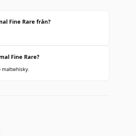
al Fine Rare från?
mmal Fine Rare?
e maltwhisky
.