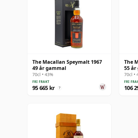
The Macallan Speymalt 1967
The M
49 år gammal
55 å
70cl • 43%
70cl •
FRI FRAKT
FRI FRA
95 665 kr
106 2
?