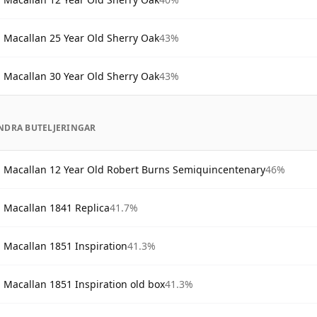
Macallan 25 Year Old Sherry Oak
43%
Macallan 30 Year Old Sherry Oak
43%
NDRA BUTELJERINGAR
Macallan 12 Year Old Robert Burns Semiquincentenary
46%
Macallan 1841 Replica
41.7%
Macallan 1851 Inspiration
41.3%
Macallan 1851 Inspiration old box
41.3%