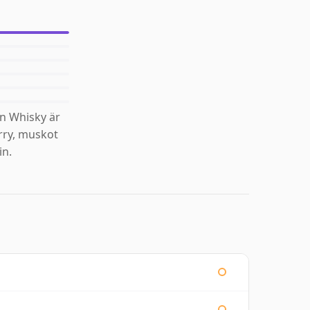
n Whisky är
erry, muskot
in.