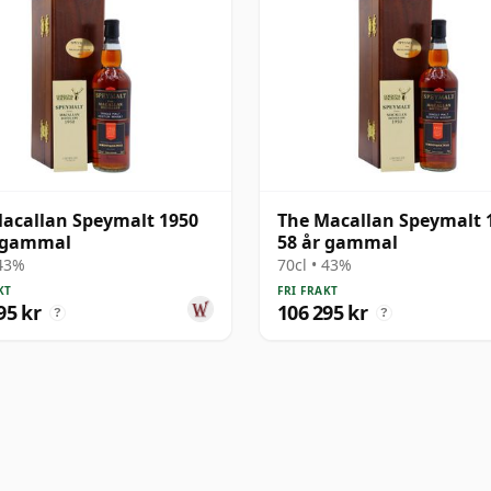
acallan Speymalt 1950
The Macallan Speymalt 
r gammal
58 år gammal
 43%
70cl • 43%
KT
FRI FRAKT
95 kr
106 295 kr
?
?