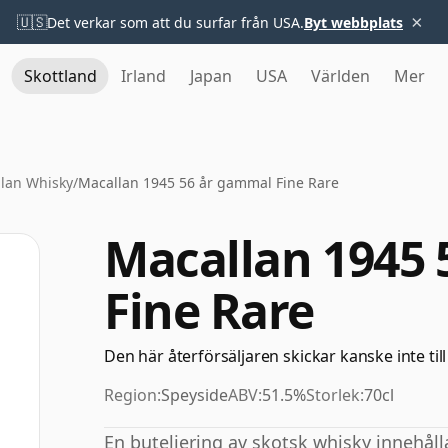
×
🇺🇸
Det verkar som att du surfar från USA.
Byt webbplats
Skottland
Irland
Japan
USA
Världen
Mer
lan Whisky
/
Macallan 1945 56 år gammal Fine Rare
Macallan 1945
Fine Rare
Den här återförsäljaren skickar kanske inte till
Region:
Speyside
ABV:
51.5%
Storlek:
70cl
En buteljering av skotsk whisky innehåll