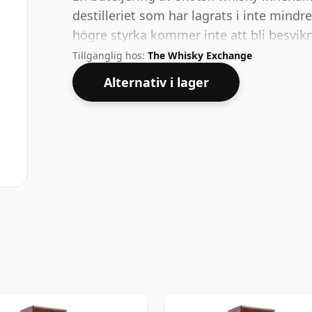
destilleriet som har lagrats i inte mindr
högre styrka kommer inte att bli besvi
51,5 % ABV.
Tillgänglig hos:
The Whisky Exchange
Alternativ i lager