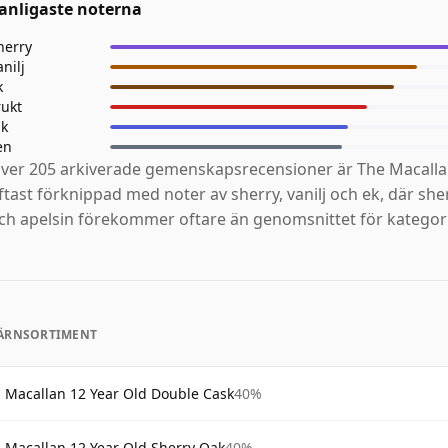
anligaste noterna
herry
anilj
k
rukt
ik
en
ver 205 arkiverade gemenskapsrecensioner är The Macalla
ftast förknippad med noter av sherry, vanilj och ek, där sh
ch apelsin förekommer oftare än genomsnittet för kategor
ÄRNSORTIMENT
Macallan 12 Year Old Double Cask
40%
Macallan 12 Year Old Sherry Oak
40%