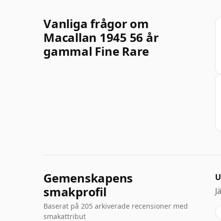
Vanliga frågor om
Macallan 1945 56 år
gammal Fine Rare
Gemenskapens
U
smakprofil
J
Baserat på 205 arkiverade recensioner med
smakattribut