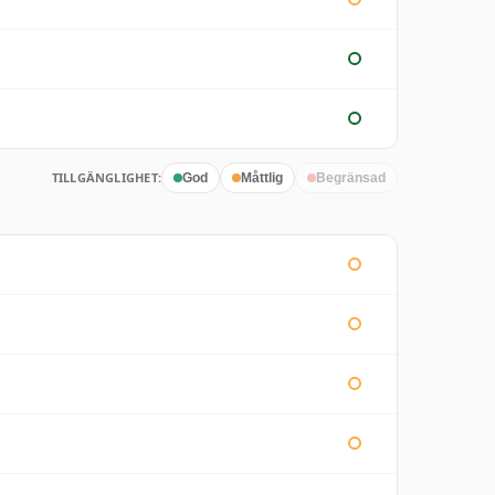
TILLGÄNGLIGHET:
God
Måttlig
Begränsad