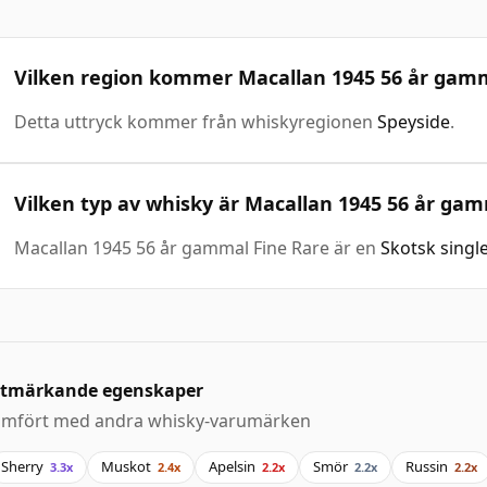
Vilken region kommer Macallan 1945 56 år gamm
Detta uttryck kommer från whiskyregionen
Speyside
.
Vilken typ av whisky är Macallan 1945 56 år ga
Macallan 1945 56 år gammal Fine Rare är en
Skotsk singl
tmärkande egenskaper
ämfört med andra whisky-varumärken
Sherry
Muskot
Apelsin
Smör
Russin
3.3x
2.4x
2.2x
2.2x
2.2x