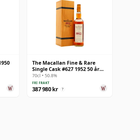
1950
The Macallan Fine & Rare
Single Cask #627 1952 50 år
gammal
70cl • 50.8%
FRI FRAKT
387 980 kr
?