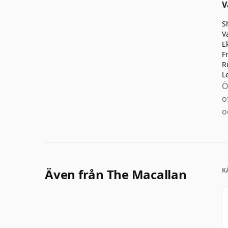
V
S
V
E
F
R
L
Ö
o
o
Även från The Macallan
K