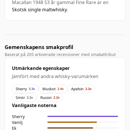
Macallan 1948 53 år gammal Fine Rare är en
Skotsk single maltwhisky
.
Gemenskapens smakprofil
Baserat på 205 arkiverade recensioner med smakattribut
Utmärkande egenskaper
Jämfört med andra whisky-varumärken
Sherry
Muskot
Apelsin
3.3x
2.4x
2.2x
Smör
Russin
2.2x
2.2x
Vanligaste noterna
Sherry
Vanilj
Ek