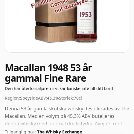
Macallan 1948 53 år
gammal Fine Rare
Den här återförsäljaren skickar kanske inte till ditt land
Region:
Speyside
ABV:
45.3%
Storlek:
70cl
Denna 53 år gamla skotska whisky destillerades av The
Macallan. Med en volym på 45,3% ABV buteljeras
denna whisky med optimal drickstyrka. Avnjuts rent
eller med en droppe vatten.
Tillgänglig hos:
The Whisky Exchange