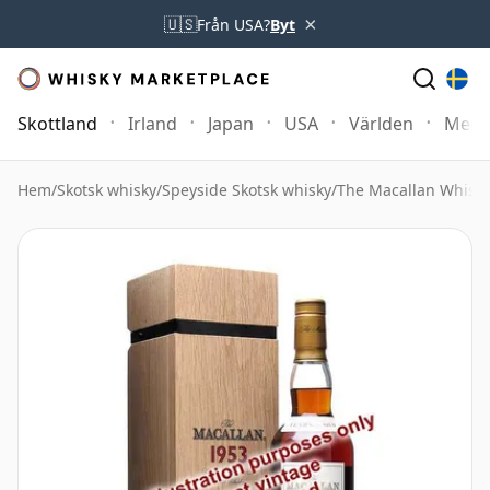
×
🇺🇸
Från USA?
Byt
Skottland
Irland
Japan
USA
Världen
Mer
Hem
/
Skotsk whisky
/
Speyside Skotsk whisky
/
The Macallan Whisk