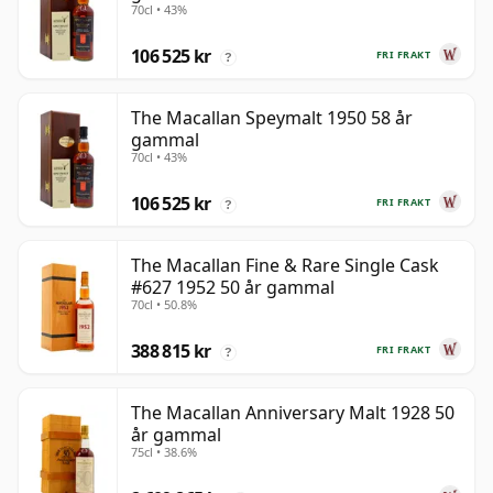
70cl • 43%
106 525 kr
FRI FRAKT
?
The Macallan Speymalt 1950 58 år
gammal
70cl • 43%
106 525 kr
FRI FRAKT
?
The Macallan Fine & Rare Single Cask
#627 1952 50 år gammal
70cl • 50.8%
388 815 kr
FRI FRAKT
?
The Macallan Anniversary Malt 1928 50
år gammal
75cl • 38.6%