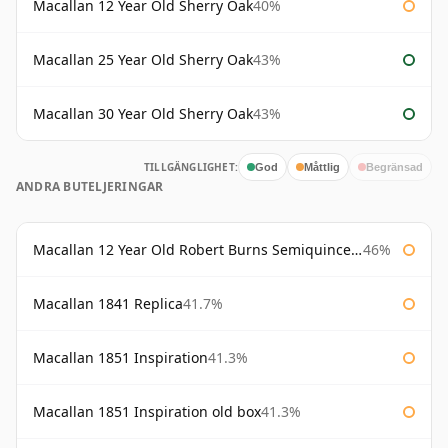
Macallan 12 Year Old Sherry Oak
40%
Macallan 25 Year Old Sherry Oak
43%
Macallan 30 Year Old Sherry Oak
43%
TILLGÄNGLIGHET:
God
Måttlig
Begränsad
ANDRA BUTELJERINGAR
Macallan 12 Year Old Robert Burns Semiquincentenary
46%
Macallan 1841 Replica
41.7%
Macallan 1851 Inspiration
41.3%
Macallan 1851 Inspiration old box
41.3%