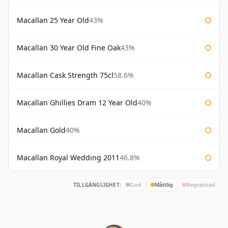
Macallan 25 Year Old
43%
Macallan 30 Year Old Fine Oak
43%
Macallan Cask Strength 75cl
58.6%
Macallan Ghillies Dram 12 Year Old
40%
Macallan Gold
40%
Macallan Royal Wedding 2011
46.8%
TILLGÄNGLIGHET:
God
Måttlig
Begränsad