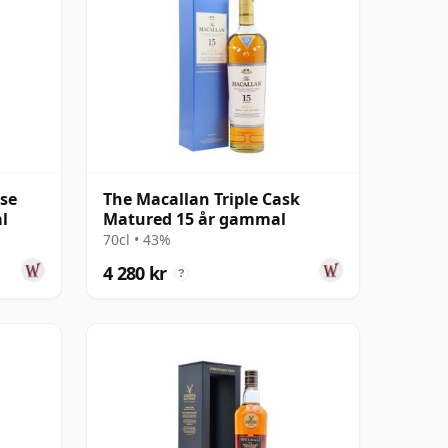
ase
The Macallan Triple Cask
l
Matured 15 år gammal
70cl • 43%
4 280 kr
?