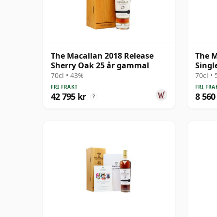
The Macallan 2018 Release
The M
Sherry Oak 25 år gammal
Singl
år g
70cl • 43%
70cl •
FRI FRAKT
FRI FRA
42 795 kr
8 560
?