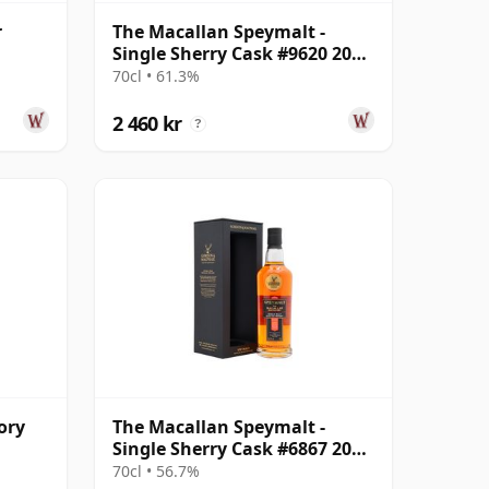
r
The Macallan Speymalt -
Single Sherry Cask #9620 2006
18 år gammal
70cl • 61.3%
2 460 kr
?
ory
The Macallan Speymalt -
Single Sherry Cask #6867 2005
20 år gammal
70cl • 56.7%