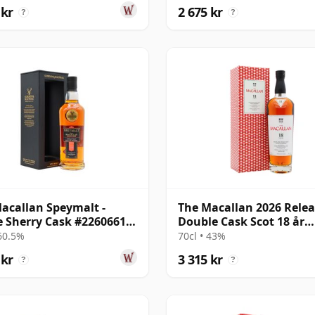
gammal
 kr
2 675 kr
?
?
acallan Speymalt -
The Macallan 2026 Rele
e Sherry Cask #22606616
Double Cask Scot 18 år
20 år gammal
gammal
 60.5%
70cl • 43%
 kr
3 315 kr
?
?