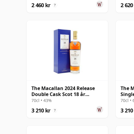
2 460 kr
2 620
?
The Macallan 2024 Release
The M
Double Cask Scot 18 år
Singl
gammal
2004 
70cl • 43%
70cl •
3 210 kr
3 210
?