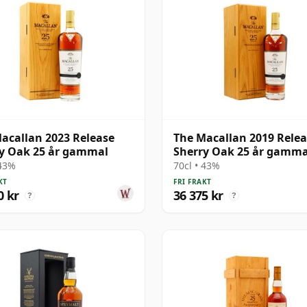
acallan 2023 Release
The Macallan 2019 Rele
y Oak 25 år gammal
Sherry Oak 25 år gamma
 43%
70cl • 43%
KT
FRI FRAKT
0 kr
36 375 kr
?
?