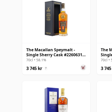
The Macallan Speymalt -
The M
Single Sherry Cask #22606318
Singl
2005 19 år gammal
2005 
70cl • 58.1%
70cl •
3 745 kr
3 745
?