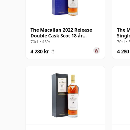
The Macallan 2022 Release
The M
Double Cask Scot 18 år
Singl
gammal
2005 
70cl • 43%
70cl •
4 280 kr
4 280
?