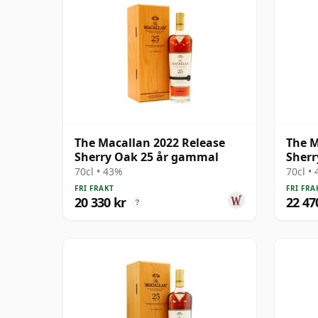
The Macallan 2022 Release
The M
Sherry Oak 25 år gammal
Sherr
70cl • 43%
70cl •
FRI FRAKT
FRI FRA
20 330 kr
22 47
?