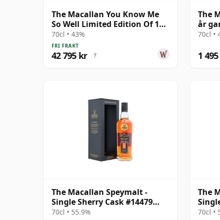
The Macallan You Know Me
The M
So Well Limited Edition Of 100
år g
Gicle 25 år gammal
70cl • 43%
70cl •
FRI FRAKT
42 795 kr
1 495
?
The Macallan Speymalt -
The M
Single Sherry Cask #14479
Singl
2007 18 år gammal
18 å
70cl • 55.9%
70cl •