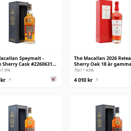
acallan Speymalt -
The Macallan 2026 Rele
e Sherry Cask #22606314
Sherry Oak 18 år gamma
18 år gammal
 57.9%
70cl • 43%
 kr
4 010 kr
?
?