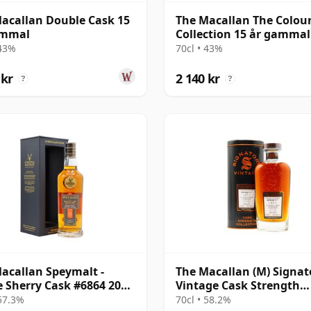
acallan Double Cask 15
The Macallan The Colou
ammal
Collection 15 år gammal
 43%
70cl • 43%
 kr
2 140 kr
?
?
acallan Speymalt -
The Macallan (M) Signat
e Sherry Cask #6864 2005
Vintage Cask Strength
r gammal
Collection Sin 2005 17 år
 57.3%
70cl • 58.2%