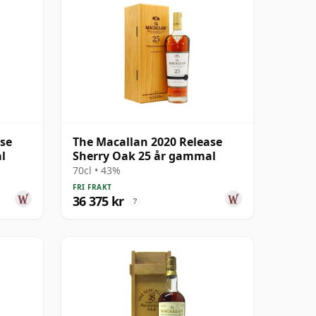
ase
The Macallan 2020 Release
l
Sherry Oak 25 år gammal
70cl • 43%
FRI FRAKT
36 375 kr
?