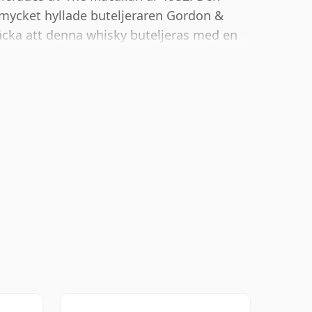
 mycket hyllade buteljeraren Gordon &
cka att denna whisky buteljeras med en
askstorlek på 75cl.