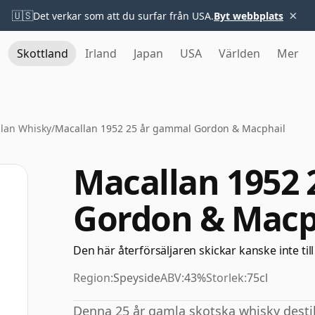
×
🇺🇸
Det verkar som att du surfar från USA.
Byt webbplats
Skottland
Irland
Japan
USA
Världen
Mer
lan Whisky
/
Macallan 1952 25 år gammal Gordon & Macphail
Macallan 1952
Gordon & Macp
Den här återförsäljaren skickar kanske inte till
Region:
Speyside
ABV:
43%
Storlek:
75cl
Denna 25 år gamla skotska whisky destil