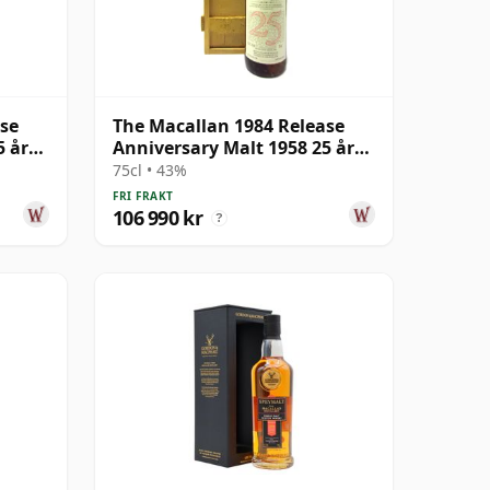
ase
The Macallan 1984 Release
5 år
Anniversary Malt 1958 25 år
gammal
75cl • 43%
FRI FRAKT
106 990 kr
?