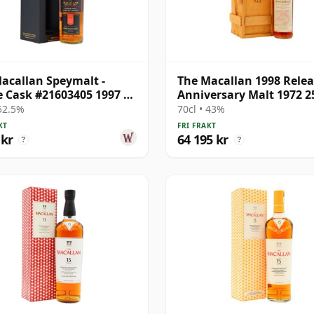
acallan Speymalt -
The Macallan 1998 Rele
e Cask #21603405 1997 25
Anniversary Malt 1972 2
ammal
gammal
 52.5%
70cl • 43%
KT
FRI FRAKT
 kr
64 195 kr
?
?