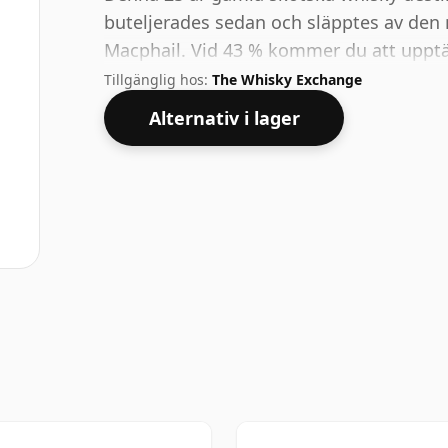
buteljerades sedan och släpptes av den
Macphail. Vid 43 % kommer du att upptä
idealisk smutsstyrka. Kommer i vanlig fl
Tillgänglig hos:
The Whisky Exchange
Alternativ i lager