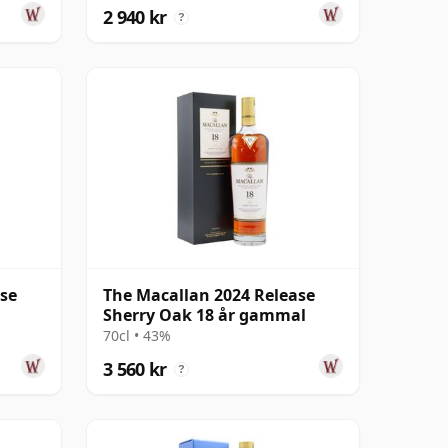
2 940 kr
?
ase
The Macallan 2024 Release
Sherry Oak 18 år gammal
70cl • 43%
3 560 kr
?