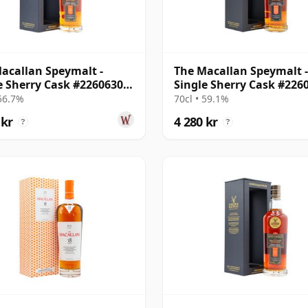
acallan Speymalt -
The Macallan Speymalt -
e Sherry Cask #22606308
Single Sherry Cask #226
19 år gammal
2004 20 år gammal
 56.7%
70cl • 59.1%
 kr
4 280 kr
?
?