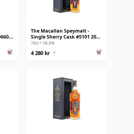
The Macallan Speymalt -
06604
Single Sherry Cask #5101 2001
23 år gammal
70cl • 58.8%
4 280 kr
?