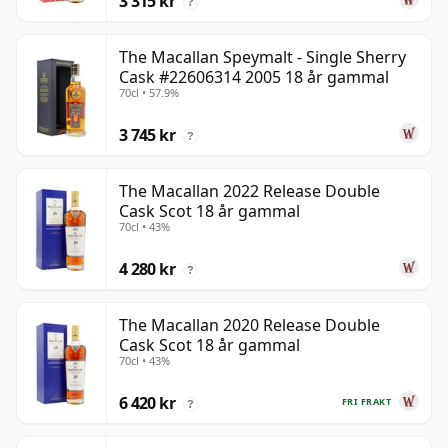
3 315 kr
?
The Macallan Speymalt - Single Sherry
Cask #22606314 2005 18 år gammal
70cl • 57.9%
3 745 kr
?
The Macallan 2022 Release Double
Cask Scot 18 år gammal
70cl • 43%
4 280 kr
?
The Macallan 2020 Release Double
Cask Scot 18 år gammal
70cl • 43%
6 420 kr
FRI FRAKT
?