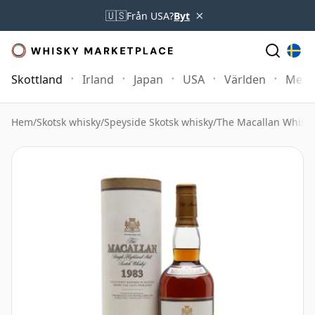
×
🇺🇸
Från USA?
Byt
Skottland
Irland
Japan
USA
Världen
Mer
Hem
/
Skotsk whisky
/
Speyside Skotsk whisky
/
The Macallan Whisk