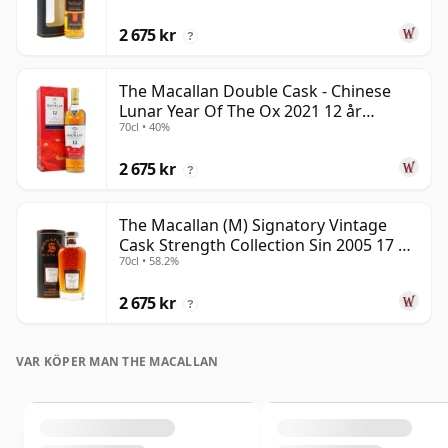
2 675 kr
?
The Macallan Double Cask - Chinese
Lunar Year Of The Ox 2021 12 år
70cl • 40%
gammal
2 675 kr
?
The Macallan (M) Signatory Vintage
Cask Strength Collection Sin 2005 17 år
70cl • 58.2%
gammal
2 675 kr
?
VAR KÖPER MAN THE MACALLAN