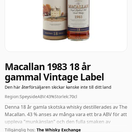
Macallan 1983 18 år
gammal Vintage Label
Den här återförsäljaren skickar kanske inte till ditt land
Region:
Speyside
ABV:
43%
Storlek:
70cl
Denna 18 år gamla skotska whisky destillerades av The
Macallan. 43 % anses av många vara ett bra ABV för att
uppleva "munkänslan" och den fulla smaken av
whisky.
Tillgänglig hos:
The Whisky Exchange