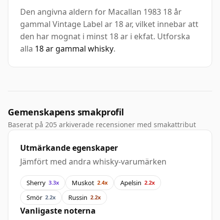
Den angivna aldern for Macallan 1983 18 år
gammal Vintage Label ar 18 ar, vilket innebar att
den har mognat i minst 18 ar i ekfat. Utforska
alla
18 ar gammal whisky
.
Gemenskapens smakprofil
Baserat på 205 arkiverade recensioner med smakattribut
Utmärkande egenskaper
Jämfört med andra whisky-varumärken
Sherry
Muskot
Apelsin
3.3x
2.4x
2.2x
Smör
Russin
2.2x
2.2x
Vanligaste noterna