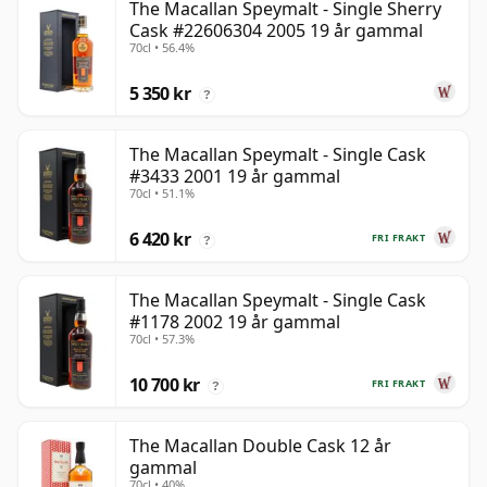
The Macallan Speymalt - Single Sherry
Cask #22606304 2005 19 år gammal
70cl • 56.4%
5 350 kr
?
The Macallan Speymalt - Single Cask
#3433 2001 19 år gammal
70cl • 51.1%
6 420 kr
FRI FRAKT
?
The Macallan Speymalt - Single Cask
#1178 2002 19 år gammal
70cl • 57.3%
10 700 kr
FRI FRAKT
?
The Macallan Double Cask 12 år
gammal
70cl • 40%