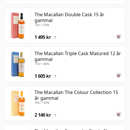
The Macallan Double Cask 15 år
gammal
70cl • 43%
1 495 kr
?
The Macallan Triple Cask Matured 12 år
gammal
75cl • 40%
1 605 kr
?
The Macallan The Colour Collection 15
år gammal
70cl • 43%
2 140 kr
?