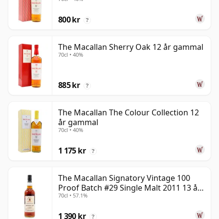
800 kr
?
The Macallan Sherry Oak 12 år gammal
70cl • 40%
885 kr
?
The Macallan The Colour Collection 12
år gammal
70cl • 40%
1 175 kr
?
The Macallan Signatory Vintage 100
Proof Batch #29 Single Malt 2011 13 år
70cl • 57.1%
gammal
1 390 kr
?