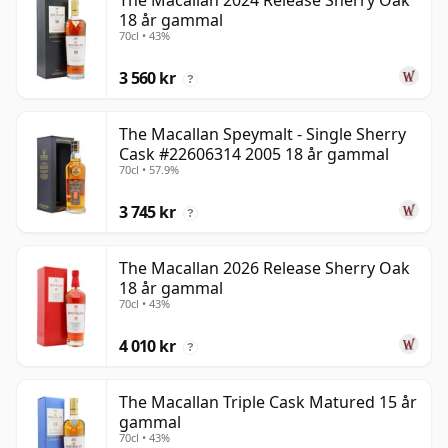
The Macallan 2024 Release Sherry Oak
18 år gammal
70cl • 43%
3 560 kr
?
The Macallan Speymalt - Single Sherry
Cask #22606314 2005 18 år gammal
70cl • 57.9%
3 745 kr
?
The Macallan 2026 Release Sherry Oak
18 år gammal
70cl • 43%
4 010 kr
?
The Macallan Triple Cask Matured 15 år
gammal
70cl • 43%