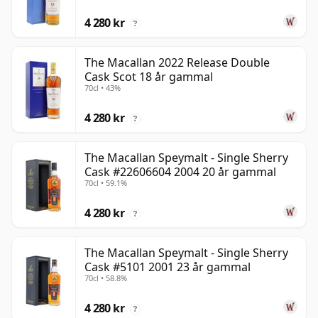
4 280 kr
?
The Macallan 2022 Release Double
Cask Scot 18 år gammal
70cl • 43%
4 280 kr
?
The Macallan Speymalt - Single Sherry
Cask #22606604 2004 20 år gammal
70cl • 59.1%
4 280 kr
?
The Macallan Speymalt - Single Sherry
Cask #5101 2001 23 år gammal
70cl • 58.8%
4 280 kr
?