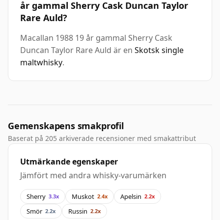
år gammal Sherry Cask Duncan Taylor
Rare Auld?
Macallan 1988 19 år gammal Sherry Cask
Duncan Taylor Rare Auld är en
Skotsk single
maltwhisky
.
Gemenskapens smakprofil
Baserat på 205 arkiverade recensioner med smakattribut
Utmärkande egenskaper
Jämfört med andra whisky-varumärken
Sherry
Muskot
Apelsin
3.3x
2.4x
2.2x
Smör
Russin
2.2x
2.2x