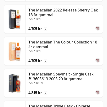
The Macallan 2022 Release Sherry Oak
18 år gammal
70cl • 43%
4 705 kr
?
The Macallan The Colour Collection 18
år gammal
70cl • 43%
4 705 kr
?
The Macallan Speymalt - Single Cask
#13603613 2003 20 år gammal
70cl • 59.1%
4 815 kr
?
The Macallan Triple Cask - Chinese