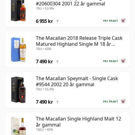
#20600304 2001 22 år gammal
70cl • 53.9%
6 955 kr
FRI FRAKT
?
The Macallan 2018 Release Triple Cask
Matured Highland Single M 18 år
70cl • 43%
gammal
7 490 kr
FRI FRAKT
?
The Macallan Speymalt - Single Cask
#9544 2002 20 år gammal
70cl • 55.9%
7 490 kr
FRI FRAKT
?
The Macallan Single Highland Malt 12
år gammal
100cl • 43%