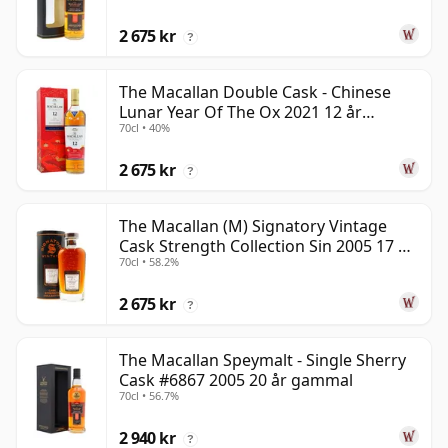
2 675 kr
?
The Macallan Double Cask - Chinese
Lunar Year Of The Ox 2021 12 år
70cl • 40%
gammal
2 675 kr
?
The Macallan (M) Signatory Vintage
Cask Strength Collection Sin 2005 17 år
70cl • 58.2%
gammal
2 675 kr
?
The Macallan Speymalt - Single Sherry
Cask #6867 2005 20 år gammal
70cl • 56.7%
2 940 kr
?