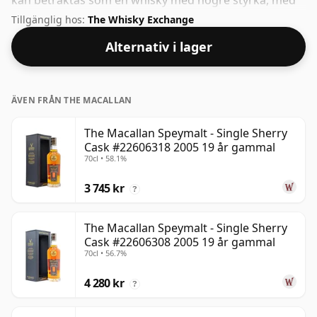
kan betraktas som en whisky med högre styrka, med
ett ABV på 53,3 %. Kommer i den vanliga
Tillgänglig hos:
The Whisky Exchange
tappningsstorleken på 70cl.
Alternativ i lager
ÄVEN FRÅN THE MACALLAN
The Macallan Speymalt - Single Sherry
Cask #22606318 2005 19 år gammal
70cl • 58.1%
3 745 kr
?
The Macallan Speymalt - Single Sherry
Cask #22606308 2005 19 år gammal
70cl • 56.7%
4 280 kr
?