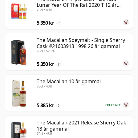
Lunar Year Of The Rat 2020 T 12 år
70cl • 40%
gammal
5 350 kr
?
The Macallan Speymalt - Single Sherry
Cask #21603913 1998 26 år gammal
70cl • 52.8%
5 350 kr
?
The Macallan 10 år gammal
70cl • 40%
5 885 kr
FRI FRAKT
?
The Macallan 2021 Release Sherry Oak
18 år gammal
70cl • 43%