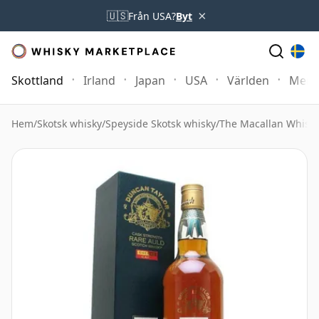
×
🇺🇸
Från USA?
Byt
Skottland
Irland
Japan
USA
Världen
Mer
Hem
/
Skotsk whisky
/
Speyside Skotsk whisky
/
The Macallan Whisk