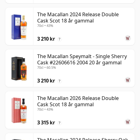
The Macallan 2024 Release Double
Cask Scot 18 år gammal
70cl • 43%
3 210 kr
?
The Macallan Speymalt - Single Sherry
Cask #22606616 2004 20 år gammal
70cl • 60.5%
3 210 kr
?
The Macallan 2026 Release Double
Cask Scot 18 år gammal
70cl • 43%
3 315 kr
?