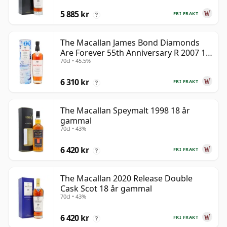
5 885 kr
FRI FRAKT
?
The Macallan James Bond Diamonds
Are Forever 55th Anniversary R 2007 18
70cl • 45.5%
år gammal
6 310 kr
FRI FRAKT
?
The Macallan Speymalt 1998 18 år
gammal
70cl • 43%
6 420 kr
FRI FRAKT
?
The Macallan 2020 Release Double
Cask Scot 18 år gammal
70cl • 43%
6 420 kr
FRI FRAKT
?