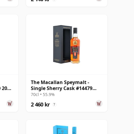
The Macallan Speymalt -
0 2006
Single Sherry Cask #14479
2007 18 år gammal
70cl • 55.9%
2 460 kr
?