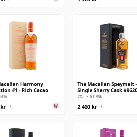
Macallan Harmony
The Macallan Speymalt -
ction #1 - Rich Cacao
Single Sherry Cask #962
18 år gammal
 44%
70cl • 61.3%
 kr
2 460 kr
?
?