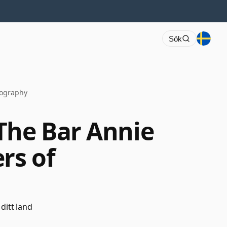
Sök
tography
The Bar Annie
rs of
 ditt land