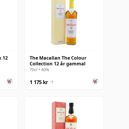
k 12
The Macallan The Colour
Collection 12 år gammal
70cl • 40%
1 175 kr
?