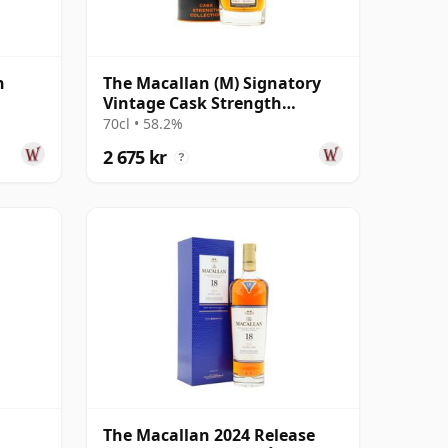
n
The Macallan (M) Signatory
Vintage Cask Strength
Collection Sin 2005 17 år
70cl • 58.2%
gammal
2 675 kr
?
The Macallan 2024 Release