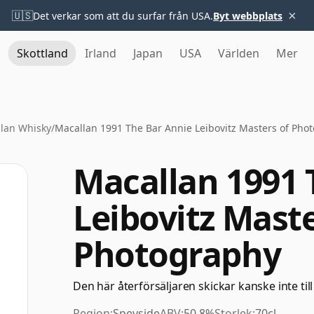
×
🇺🇸
Det verkar som att du surfar från USA.
Byt webbplats
Skottland
Irland
Japan
USA
Världen
Mer
lan Whisky
/
Macallan 1991 The Bar Annie Leibovitz Masters of Pho
Macallan 1991 
Leibovitz Maste
Photography
Den här återförsäljaren skickar kanske inte till
Region:
Speyside
ABV:
50.8%
Storlek:
70cl