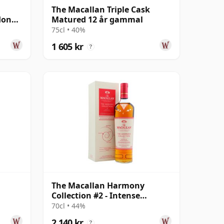
The Macallan Triple Cask
 Honey
Matured 12 år gammal
75cl • 40%
1 605 kr
?
The Macallan Harmony
Collection #2 - Intense
Arabica Single Mal
70cl • 44%
2 140 kr
?