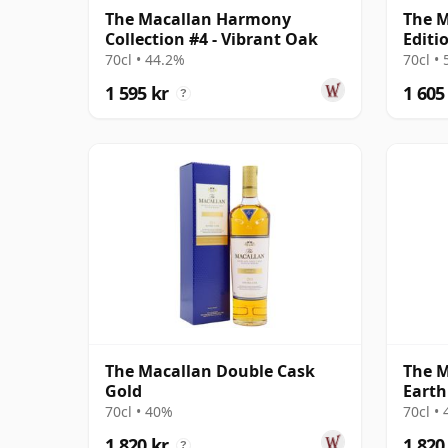
The Macallan Harmony
The M
Collection #4 - Vibrant Oak
Editi
70cl • 44.2%
70cl •
1 595 kr
1 605
?
The Macallan Double Cask
The M
Gold
Earth
Relea
70cl • 40%
70cl •
1 820 kr
1 820
?