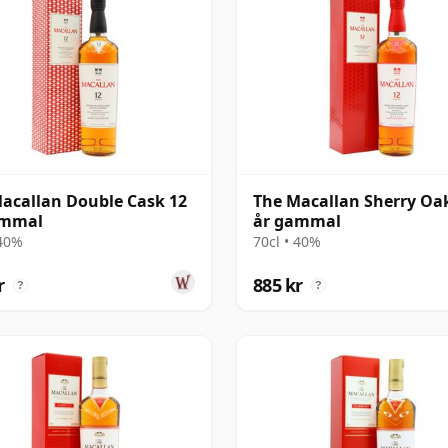
acallan Double Cask 12
The Macallan Sherry Oa
ammal
år gammal
 40%
70cl • 40%
r
885 kr
?
?