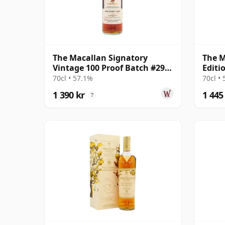
The Macallan Signatory
The M
Vintage 100 Proof Batch #29
Editi
Single Malt 2011 13 år
70cl • 57.1%
70cl •
gammal
1 390 kr
1 445
?