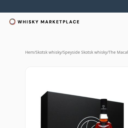
Hem
/
Skotsk whisky
/
Speyside Skotsk whisky
/
The Macal