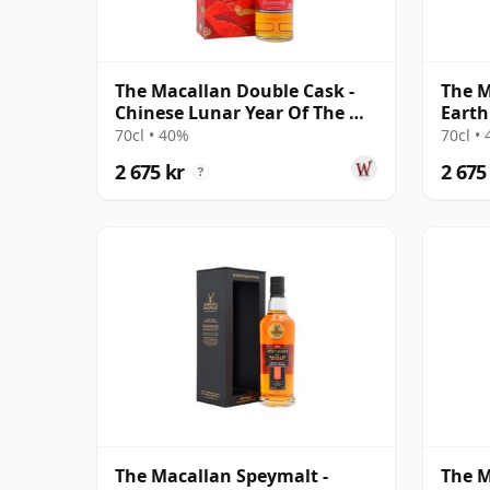
The Macallan Double Cask -
The M
Chinese Lunar Year Of The Ox
Earth
2021 12 år gammal
Relea
70cl • 40%
70cl •
2 675 kr
2 675
?
The Macallan Speymalt -
The M