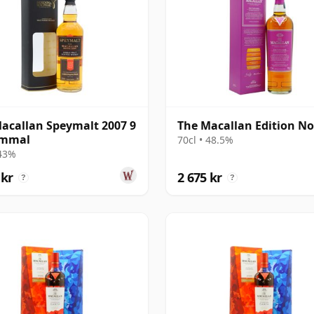
acallan Speymalt 2007 9
The Macallan Edition No
ammal
70cl • 48.5%
 43%
 kr
2 675 kr
?
?