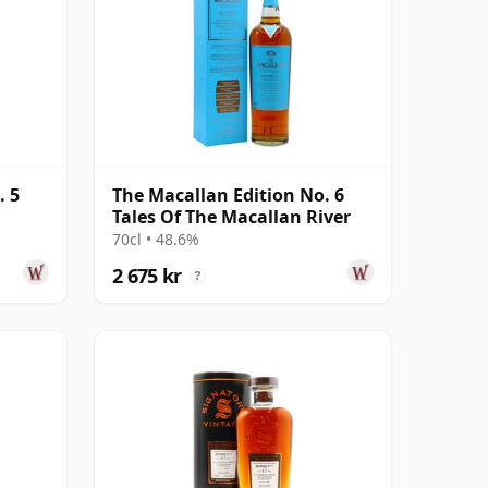
. 5
The Macallan Edition No. 6
Tales Of The Macallan River
70cl • 48.6%
2 675 kr
?