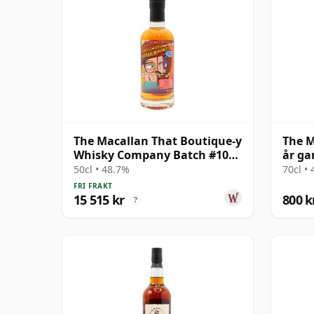
The Macallan That Boutique-y
The M
Whisky Company Batch #10
år g
Single Ma 1991 26 år gammal
50cl • 48.7%
70cl •
FRI FRAKT
15 515 kr
800 k
?