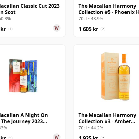
acallan Classic Cut 2023
The Macallan Harmony
on Scot
Collection #5 - Phoenix
Orchid Tea S
 50.3%
70cl • 43.9%
 kr
1 605 kr
?
?
acallan A Night On
The Macallan Harmony
 The Journey 2023
Collection #3 - Amber
se Single M
Meadow Single Malt S
 43%
70cl • 44.2%
 kr
1 925 kr
?
?