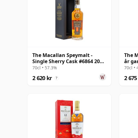
The Macallan Speymalt -
The M
Single Sherry Cask #6864 2005
år g
18 år gammal
70cl • 57.3%
70cl •
2 620 kr
2 675
?