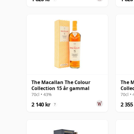
The Macallan The Colour
The 
Collection 15 år gammal
Colle
70cl • 43%
70cl •
2 140 kr
2 355
?