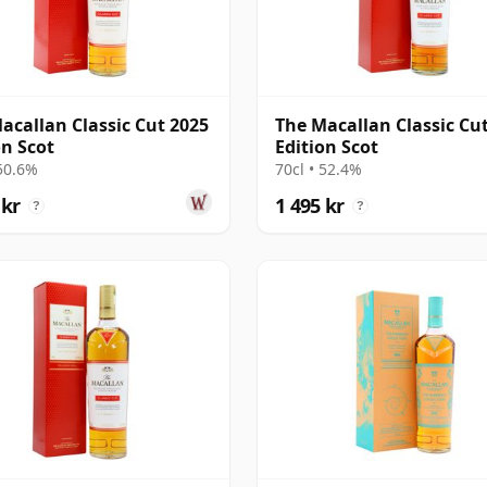
acallan Classic Cut 2025
The Macallan Classic Cu
on Scot
Edition Scot
 50.6%
70cl • 52.4%
 kr
1 495 kr
?
?