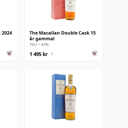
t 2024
The Macallan Double Cask 15
år gammal
70cl • 43%
1 495 kr
?