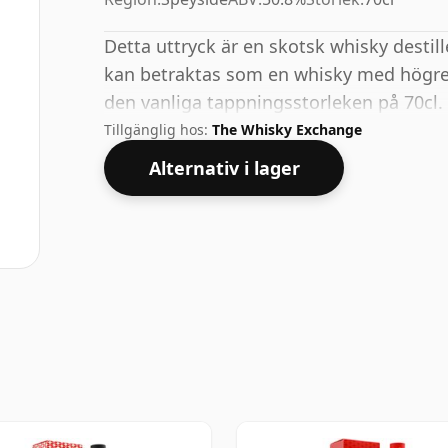
Detta uttryck är en skotsk whisky destill
kan betraktas som en whisky med högre
den vanliga tappningsstorleken på 70cl.
Tillgänglig hos:
The Whisky Exchange
Alternativ i lager