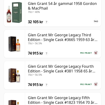
Glen Grant 54 år gammal 1958 Gordon
& MacPhail
70cl • 40%
32 105 kr
?
Glen Grant Mr George Legacy Third
Edition - Single Cask #3665 1959 63 år
70cl • 56.5%
gammal
74 915 kr
FRI FRAKT
?
Glen Grant Mr George Legacy Fourth
Edition - Single Cask #381 1958 65 år
70cl • 56.5%
gammal
74 915 kr
FRI FRAKT
?
Glen Grant Mr George Legacy Fifth
Edition - Single Cask #1823 1954 70 år