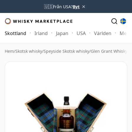
×
🇺🇸
Från USA?
Byt
Skottland
Irland
Japan
USA
Världen
Mer
Hem
/
Skotsk whisky
/
Speyside Skotsk whisky
/
Glen Grant Whisky
/
M