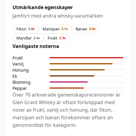
Utmärkande egenskaper
Jämfört med andra whisky-varumärken
Fikon
Marsipan
Banan
3.4x
3.1x
3.0x
Mandlar
Frukt
2.4x
2.3x
Vanligaste noterna
Frukt
Vanilj
Honung
Ek
Blommig
Peppar
Över 70 arkiverade gemenskapsrecensioner är
Glen Grant Whisky är oftast förknippad med
noter av frukt, vanilj och honung, där fikon,
marsipan och banan förekommer oftare än
genomsnittet för kategorin.