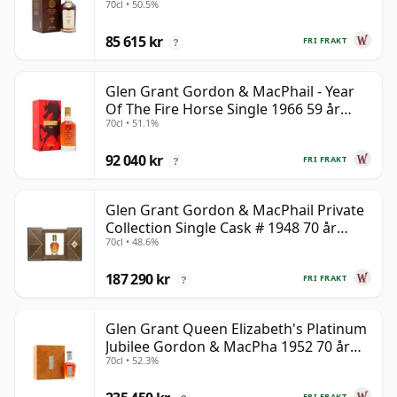
70cl • 50.5%
gammal
85 615 kr
FRI FRAKT
?
Glen Grant Gordon & MacPhail - Year
Of The Fire Horse Single 1966 59 år
70cl • 51.1%
gammal
92 040 kr
FRI FRAKT
?
Glen Grant Gordon & MacPhail Private
Collection Single Cask # 1948 70 år
70cl • 48.6%
gammal
187 290 kr
FRI FRAKT
?
Glen Grant Queen Elizabeth's Platinum
Jubilee Gordon & MacPha 1952 70 år
70cl • 52.3%
gammal
FRI FRAKT