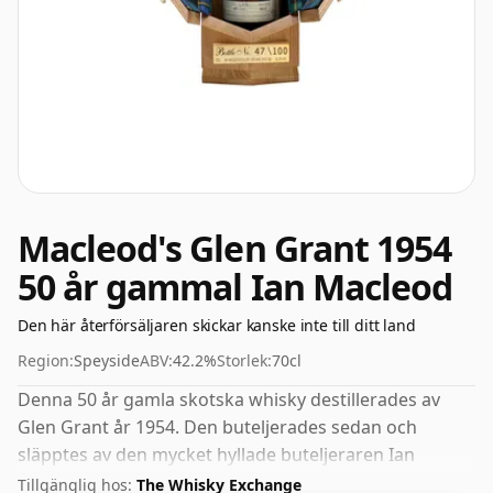
Macleod's Glen Grant 1954
50 år gammal Ian Macleod
Den här återförsäljaren skickar kanske inte till ditt land
Region:
Speyside
ABV:
42.2%
Storlek:
70cl
Denna 50 år gamla skotska whisky destillerades av
Glen Grant år 1954. Den buteljerades sedan och
släpptes av den mycket hyllade buteljeraren Ian
Macleod. 42,2 % anses av många vara ett bra ABV för
Tillgänglig hos:
The Whisky Exchange