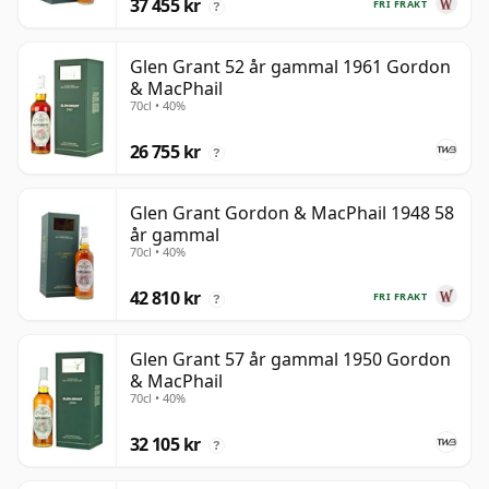
37 455 kr
FRI FRAKT
?
Glen Grant 52 år gammal 1961 Gordon
& MacPhail
70cl • 40%
26 755 kr
?
Glen Grant Gordon & MacPhail 1948 58
år gammal
70cl • 40%
42 810 kr
FRI FRAKT
?
Glen Grant 57 år gammal 1950 Gordon
& MacPhail
70cl • 40%
32 105 kr
?