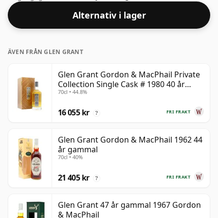
att uppleva "munkänslan" och den fulla smaken av
Alternativ i lager
whisky.
ÄVEN FRÅN GLEN GRANT
Glen Grant Gordon & MacPhail Private
Collection Single Cask # 1980 40 år
70cl • 44.8%
gammal
16 055 kr
FRI FRAKT
?
Glen Grant Gordon & MacPhail 1962 44
år gammal
70cl • 40%
21 405 kr
FRI FRAKT
?
Glen Grant 47 år gammal 1967 Gordon
& MacPhail