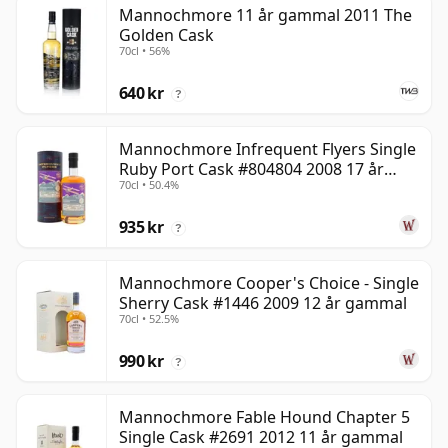
Mannochmore 11 år gammal 2011 The
Golden Cask
70cl • 56%
640 kr
?
Mannochmore Infrequent Flyers Single
Ruby Port Cask #804804 2008 17 år
70cl • 50.4%
gammal
935 kr
?
Mannochmore Cooper's Choice - Single
Sherry Cask #1446 2009 12 år gammal
70cl • 52.5%
990 kr
?
Mannochmore Fable Hound Chapter 5
Single Cask #2691 2012 11 år gammal