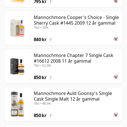
795 kr
?
Mannochmore Cooper's Choice - Single
Sherry Cask #1445 2009 12 år gammal
70cl • 55%
840 kr
?
Mannochmore Chapter 7 Single Cask
#16612 2008 11 år gammal
70cl • 52.5%
850 kr
?
Mannochmore Auld Goonsy's Single
Cask Single Malt 12 år gammal
70cl • 48.5%
850 kr
?