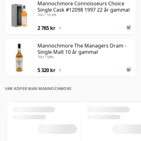
Mannochmore Connoisseurs Choice
Single Cask #12098 1997 22 år gammal
70cl • 55.8%
2 765 kr
?
Mannochmore The Managers Dram -
Single Malt 10 år gammal
70cl • 58%
5 320 kr
?
VAR KÖPER MAN MANNOCHMORE