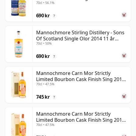
70cl • 56.1%
690 kr
?
Mannochmore Stirling Distillery - Sons
Of Scotland Single Olor 2014 11 år
70cl • 50%
gammal
690 kr
?
Mannochmore Carn Mor Strictly
Limited Bourbon Cask Finish Sing 2010
70cl • 47.5%
12 år gammal
745 kr
?
Mannochmore Carn Mor Strictly
Limited Bourbon Cask Finish Sing 2010
70cl • 47.5%
11 år gammal