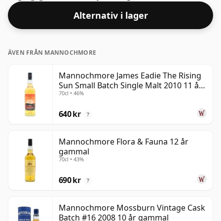
Alternativ i lager
ÄVEN FRÅN MANNOCHMORE
Mannochmore James Eadie The Rising
Sun Small Batch Single Malt 2010 11 år
70cl • 46%
gammal
640 kr
?
Mannochmore Flora & Fauna 12 år
gammal
70cl • 43%
690 kr
?
Mannochmore Mossburn Vintage Cask
Batch #16 2008 10 år gammal