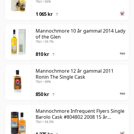
70cl • 56%
1 065 kr
?
Mannochmore 10 år gammal 2014 Lady
of the Glen
70cl • 59.7%
810 kr
?
Mannochmore 12 år gammal 2011
Ronin The Single Cask
70cl • 49%
850 kr
?
Mannochmore Infrequent Flyers Single
Barolo Cask #804802 2008 15 år
70cl • 54.5%
gammal