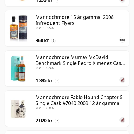
1 275 kr
?
Mannochmore 15 år gammal 2008
Infrequent Flyers
70cl • 54.5%
960 kr
?
Mannochmore Murray McDavid
Benchmark Single Pedro Ximenez Cask
70cl • 50.9%
2008 13 år gammal
1 385 kr
?
Mannochmore Fable Hound Chapter 5
Single Cask #7040 2009 12 år gammal
70cl • 58.8%
2 020 kr
?