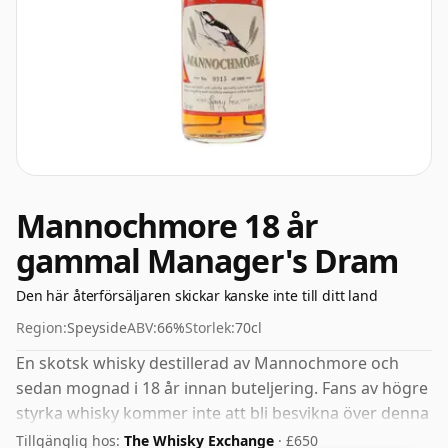
Mannochmore 18 år
gammal Manager's Dram
Den här återförsäljaren skickar kanske inte till ditt land
Region:
Speyside
ABV:
66%
Storlek:
70cl
En skotsk whisky destillerad av Mannochmore och
sedan mognad i 18 år innan buteljering. Fans av högre
styrka whisky kommer inte att bli besvikna över denna
buteljering som kommer på 66% ABV.
Tillgänglig hos:
The Whisky Exchange
· £650