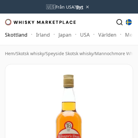
×
🇺🇸
Från USA?
Byt
Skottland
Irland
Japan
USA
Världen
Mer
Hem
/
Skotsk whisky
/
Speyside Skotsk whisky
/
Mannochmore Whis