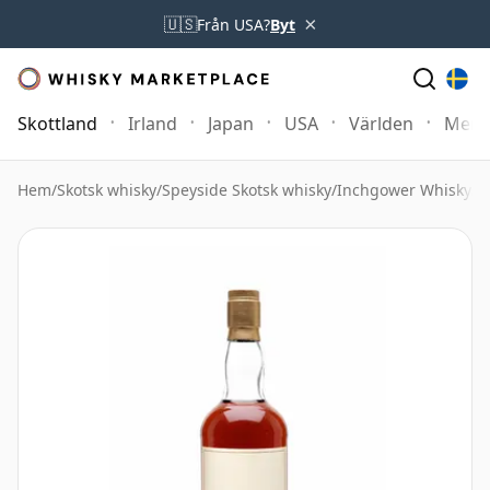
×
🇺🇸
Från USA?
Byt
Skottland
Irland
Japan
USA
Världen
Mer
Hem
/
Skotsk whisky
/
Speyside Skotsk whisky
/
Inchgower Whisky
/
P