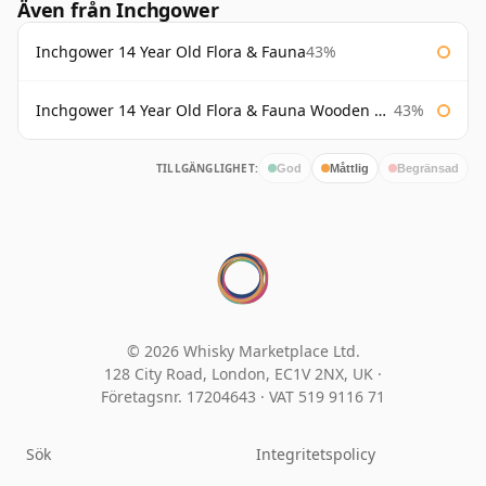
Även från Inchgower
Inchgower 14 Year Old Flora & Fauna
43%
Inchgower 14 Year Old Flora & Fauna Wooden Box
43%
TILLGÄNGLIGHET:
God
Måttlig
Begränsad
© 2026 Whisky Marketplace Ltd.
128 City Road, London, EC1V 2NX, UK ·
Företagsnr. 17204643
·
VAT 519 9116 71
Sök
Integritetspolicy