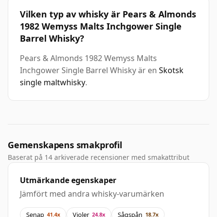
Vilken typ av whisky är Pears & Almonds
1982 Wemyss Malts Inchgower Single
Barrel Whisky?
Pears & Almonds 1982 Wemyss Malts
Inchgower Single Barrel Whisky är en
Skotsk
single maltwhisky
.
Gemenskapens smakprofil
Baserat på 14 arkiverade recensioner med smakattribut
Utmärkande egenskaper
Jämfört med andra whisky-varumärken
Senap
Violer
Sågspån
41.4x
24.8x
18.7x