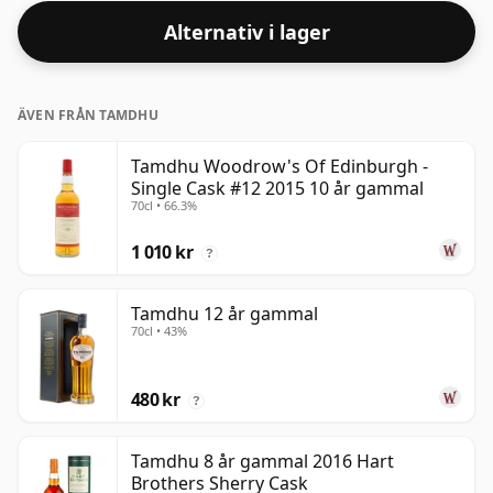
Alternativ i lager
ÄVEN FRÅN TAMDHU
Tamdhu Woodrow's Of Edinburgh -
Single Cask #12 2015 10 år gammal
70cl • 66.3%
1 010 kr
?
Tamdhu 12 år gammal
70cl • 43%
480 kr
?
Tamdhu 8 år gammal 2016 Hart
Brothers Sherry Cask