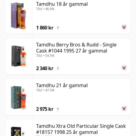
Tamdhu 18 år gammal
70cl • 46.8%
1 860 kr
?
Tamdhu Berry Bros & Rudd - Single
Cask #1044 1995 27 år gammal
70cl • 54.5%
2 340 kr
?
Tamdhu 21 år gammal
70cl • 47.5%
2 975 kr
?
Tamdhu Xtra Old Particular Single Cask
#18157 1998 25 år gammal