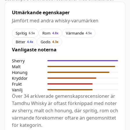
Utmärkande egenskaper
Jämfört med andra whisky-varumärken
Spritig
Rom
Värmande
6.5x
4.8x
4.5x
Bitter
Godis
4.4x
4.3x
Vanligaste noterna
Sherry
Malt
Honung
Kryddor
Frukt
Vanilj
Över 34 arkiverade gemenskapsrecensioner är
Tamdhu Whisky är oftast förknippad med noter
av sherry, malt och honung, där spritig, rom och
värmande förekommer oftare än genomsnittet
för kategorin.