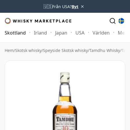
×
🇺🇸
Från USA?
Byt
Skottland
Irland
Japan
USA
Världen
Mer
Hem
/
Skotsk whisky
/
Speyside Skotsk whisky
/
Tamdhu Whisky
/
Tam