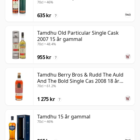
70cl • 46%
635 kr
?
Tamdhu Old Particular Single Cask
2007 15 år gammal
70cl • 48.4%
955 kr
?
Tamdhu Berry Bros & Rudd The Auld
And The Bold Single Cas 2008 18 år
70cl • 61.2%
gammal
1 275 kr
?
Tamdhu 15 år gammal
70cl • 46%