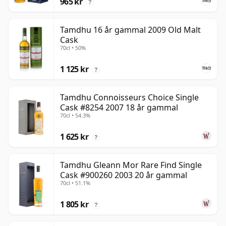
965 kr
?
Tamdhu 16 år gammal 2009 Old Malt
Cask
70cl • 50%
1 125 kr
?
Tamdhu Connoisseurs Choice Single
Cask #8254 2007 18 år gammal
70cl • 54.3%
1 625 kr
?
Tamdhu Gleann Mor Rare Find Single
Cask #900260 2003 20 år gammal
70cl • 51.1%
1 805 kr
?