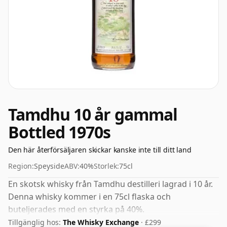
Tamdhu 10 år gammal
Bottled 1970s
Den här återförsäljaren skickar kanske inte till ditt land
Region:
Speyside
ABV:
40%
Storlek:
75cl
En skotsk whisky från Tamdhu destilleri lagrad i 10 år.
Denna whisky kommer i en 75cl flaska och
buteljerades med en styrka på 40%.
Tillgänglig hos:
The Whisky Exchange
· £299